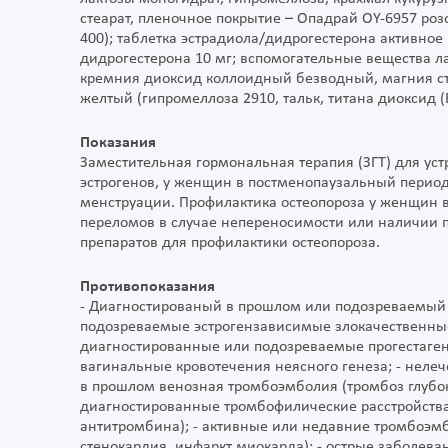
стеарат, пленочное покрытие – Опадрай OY-6957 роз
400); таблетка эстрадиола/дидрогестерона активное 
дидрогестерона 10 мг; вспомогательные вещества л
кремния диоксид коллоидный безводный, магния сте
желтый (гипромеллоза 2910, тальк, титана диоксид (
Показания
Заместительная гормональная терапия (ЗГТ) для у
эстрогенов, у женщин в постменопаузальный период
менструации. Профилактика остеопороза у женщин 
переломов в случае непереносимости или наличии 
препаратов для профилактики остеопороза.
Противопоказания
- Диагностированый в прошлом или подозреваемый 
подозреваемые эстрогензависимые злокачественные 
диагностированные или подозреваемые прогестаген
вагинальные кровотечения неясного генеза; - неле
в прошлом венозная тромбоэмболия (тромбоз глубок
диагностированные тромбофилические расстройства 
антитромбина); - активные или недавние тромбоэм
стенокардия, инфаркт миокарда); - острые заболева