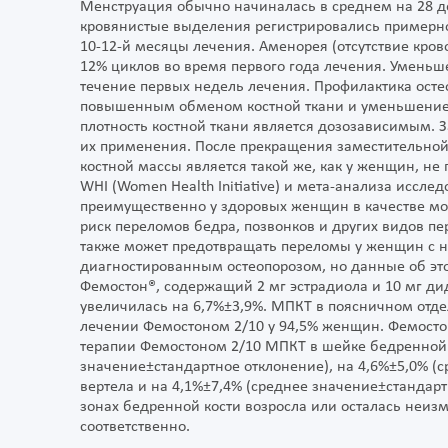
Менструация обычно начиналась в среднем на 28 д
кровянистые выделения регистрировались примерно
10-12-й месяцы лечения. Аменорея (отсутствие кро
12% циклов во время первого года лечения. Уменьш
течение первых недель лечения. Профилактика осте
повышенным обменом костной ткани и уменьшением
плотность костной ткани является дозозависимым. З
их применения. После прекращения заместительной
костной массы является такой же, как у женщин, н
WHI (Women Health Initiative) и мета-анализа иссле
преимущественно у здоровых женщин в качестве мо
риск переломов бедра, позвонков и других видов пе
также может предотвращать переломы у женщин с н
диагностированным остеопорозом, но данные об эт
Фемостон®, содержащий 2 мг эстрадиола и 10 мг ди
увеличилась на 6,7%±3,9%. МПКТ в поясничном отде
лечении Фемостоном 2/10 у 94,5% женщин. Фемостон
терапии Фемостоном 2/10 МПКТ в шейке бедренной 
значение±стандартное отклонение), на 4,6%±5,0% (с
вертела и на 4,1%±7,4% (среднее значение±стандарт
зонах бедренной кости возросла или осталась неиз
соответственно.