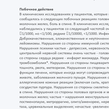
Побочное действие
В клинических исследованиях у пациентов, которые
сообщалось о следующих побочных реакциях головна
молочных желез, боль в спине. В клинических иссл
наблюдались у пациентов со следующей частотой оче
1/1000, но <1/100, редкие 1/10000, <1/1000. Инф
Доброкачественные, злокачественные и неуточненн
лейомиомы. Нарушения со стороны иммунной систем
Нарушения психики частые - депрессия, нервозност
центральной нервной системы очень частые - голов
со стороны сердца редкие - инфаркт миокарда. Нару
тромбоэмболия*. Нарушения со стороны пищеварител
тошнота, рвота, метеоризм. Нарушения со стороны 
функции печени, которые иногда могут сопровождат
животе, заболевания желчного пузыря. Нарушения с
аллергические кожные реакции (включая сыпь, крапи
сосудистая пурпура. Нарушения со стороны скелетн
в спине. Нарушения со стороны половых органов и 
молочных желез; частые – нарушения менструально
постменопаузе, метроррагию, олиго/аменорею, нере
таза, цервикальные выделения; нечастые -увеличе