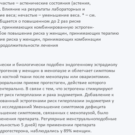
частые – астенические состояния (астения,
. Влияние на результаты лабораторных и
е веса; нечастые – уменьшение веса. * – см.
бщается о повышенном до 2 раз риске
, принимающих комбинированную эстроген-
Любое повышение риска у женщин, принимающих терапию
ение риска у женщин, принимающих комбинации
т продолжительности лечения
чески и биологически подобен эндогенному эстрадиолу
трогенов у женщин в менопаузе и облегчает симптомы
 костной ткани после менопаузы или овариэктомии.
роральном приеме прогестаген, действие которого
нтерально. В связи с тем, что эстрогены стимулируют
т риск гиперплазии и рака эндометрия. Добавление к
рованный эстрогенами риск гиперплазии эндометрия у
х исследований Уменьшение симптомов дефицита
ньшение симптомов, связанных с менопаузой, было
именения препарата. Регулярные менструальноподобные
льностью 5 дней) при применении препарата
идрогестерона, наблюдались у 89% женщин.