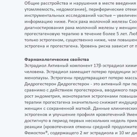
Общие расстройства и нарушения в месте введения 
утомляемость, недомогание), периферические отеки
инструментальных исследований частые – увеличени
информацию ниже. Риск рака молочной железы Соо
диагностирования рака молочной железы у женщин
прогестагеновую терапию в течение более 5 лет. 
только эстрогеном, существенно ниже, чем повыш
эстрогена и прогестагена. Уровень риска зависит о
Фармакологические свойства
Эстрадиол Активный компонент 17β-эстрадиол хими
человека. Эстрадиол замещает потерю продукции эс
менопаузы. Эстрогены предотвращают потерю массы
Дидрогестерон Дидрогестерон - это активный при пе
сравнимо с действием прогестерона, вводимого паре
рост эндометрия, монотерапия эстрогенами повышае
терапии прогестагена значительно снижает индуци
женщин с сохраненной маткой. Данные клинически
эстрогенов и улучшение профиля кровотечений Уме
достигнуто в период первых нескольких недель пр
реакции (кровотечения отмены средней продолжите
Фемостон®, содержащего 2 мг эстрадиола и 10 мг д