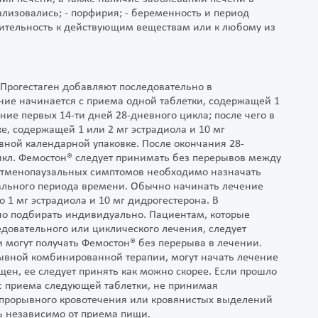
лизовались; - порфирия; - беременность и период
ствительность к действующим веществам или к любому из
 Прогестаген добавляют последовательно в
ние начинается с приема одной таблетки, содержащей 1
ение первых 14-ти дней 28-дневного цикла; после чего в
е, содержащей 1 или 2 мг эстрадиола и 10 мг
невной календарной упаковке. После окончания 28-
икл. Фемостон® следует принимать без перерывов между
стменопаузальных симптомов необходимо назначать
льного периода времени. Обычно начинать лечение
 1 мг эстрадиола и 10 мг дидрогестерона. В
но подбирать индивидуально. Пациентам, которые
едовательного или циклического лечения, следует
и могут получать Фемостон® без перерыва в лечении.
ывной комбинированной терапии, могут начать лечение
ен, ее следует принять как можно скорее. Если прошло
 с приема следующей таблетки, не принимая
ь прорывного кровотечения или кровянистых выделений
 независимо от приема пищи.