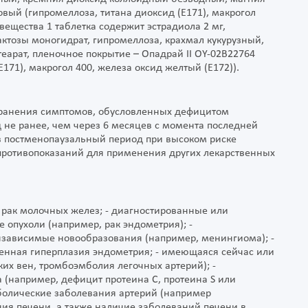
овый (гипромеллоза, титана диоксид (E171), макрогол
вещества 1 таблетка содержит эстрадиола 2 мг,
актозы моногидрат, гипромеллоза, крахмал кукурузный,
арат, пленочное покрытие – Опадрай II OY-02B22764
Е171), макрогол 400, железа оксид желтый (Е172)).
странения симптомов, обусловленных дефицитом
 не ранее, чем через 6 месяцев с момента последней
в постменопаузальный период при высоком риске
противопоказаний для применения других лекарственных
рак молочных желез; - диагностированные или
опухоли (например, рак эндометрия); -
зависимые новообразования (например, менингиома); -
ченная гиперплазия эндометрия; - имеющаяся сейчас или
их вен, тромбоэмболия легочных артерий); -
(например, дефицит протеина С, протеина S или
болические заболевания артерий (например
ния печени, а также наличие заболеваний печени в