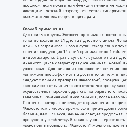
прошлом, если показатели функции печени не норма
лактации; - детский возраст; - известная гиперчув
вспомогательных веществ препарата.
Способ применения
Для приема внутрь. Эстроген принимают постоянно.
течениепоследних 14 дней 28-дневного цикла. Лече
или 2 мг эстрадиола, 1 раз в сутки, ежедневно в теч
течение следующих 14 дней принимают по 1 таблетк
дидрогестерона, 1 раз в сутки, как указано на 28-д
дневного цикла следует сразу же начинать новый ц
упаковками. Для начала и продолжения лечения по
минимальные эффективные дозы в течение минима
следует с приема препарата Фемостон®, содержащего
зависимости от клинического ответа дозировку мож
осуществляют переход с другого непрерывного посл
завершить 28-дневный цикл лечения, после чего он
Пациенты, которые переходят с применения непрер
Фемостоном в любое время. Если прием дозы пропущ
больше, чем 12 часов, лечение следует продолжать
пропущенную таблетку. В таких случаях вероятност
может быть повышена. Фемостон® можно применять