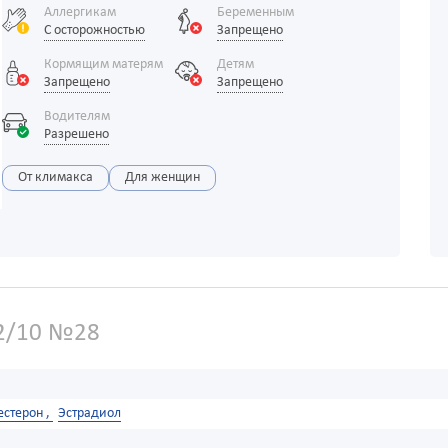
Аллергикам
Беременным
С осторожностью
Запрещено
Кормящим матерям
Детям
Запрещено
Запрещено
Водителям
Разрешено
От климакса
Для женщин
2/10 №28
стерон ,
Эстрадиол