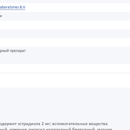
aboratories B.V
ки
урный препарат
содержит эстрадиола 2 мг; вспомогательные вещества
узный, кремния диоксид коллоидный безводный, магния