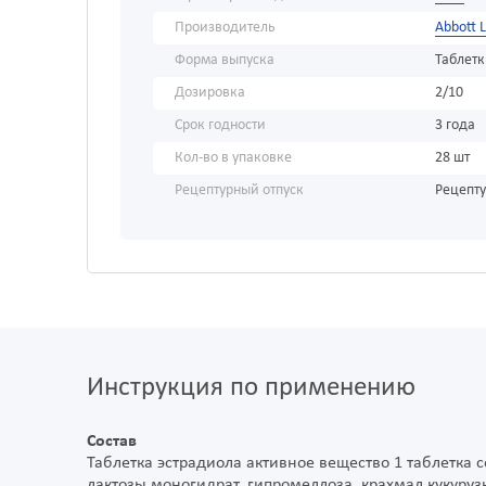
Производитель
Abbott L
Форма выпуска
Таблет
Дозировка
2/10
Срок годности
3 года
Кол-во в упаковке
28 шт
Рецептурный отпуск
Рецепт
Инструкция по применению
Состав
Таблетка эстрадиола активное вещество 1 таблетка 
лактозы моногидрат, гипромеллоза, крахмал кукур