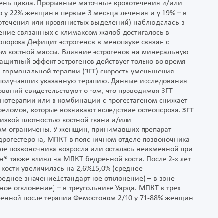
ень цикла. Прорывные маточные кровотечения и/или
 у 22% женщин в первые 3 месяца лечения и у 19% – в
вотечения или кровянистых выделений) наблюдалась в
ение связанных с климаксом жалоб достигалось в
опороза Дефицит эстрогенов в менопаузе связан с
 костной массы. Влияние эстрогенов на минеральную
ащитный эффект эстрогенов действует только во время
 гормональной терапии (ЗГТ) скорость уменьшения
е получавших указанную терапию. Данные исследования
дований свидетельствуют о том, что проводимая ЗГТ
нотерапии или в комбинации с прогестагеном снижает
реломов, которые возникают вследствие остеопороза. ЗГТ
изкой плотностью костной ткани и/или
ом ограничены. У женщин, принимавших препарат
дрогестерона, МПКТ в поясничном отделе позвоночника
ле позвоночника возросла или осталась неизменной при
® также влиял на МПКТ бедренной кости. После 2-х лет
кости увеличилась на 2,6%±5,0% (среднее
реднее значение±стандартное отклонение) – в зоне
ное отклонение) – в треугольнике Уарда. МПКТ в трех
менной после терапии Фемостоном 2/10 у 71-88% женщин