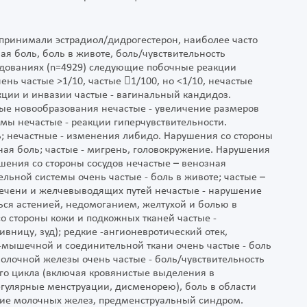
 принимали эстрадиол/дидрогестерон, наиболее часто
я боль, боль в животе, боль/чувствительность
едованиях (n=4929) следующие побочные реакции
нь частые >1/10, частые 1/100, но <1/10, нечастые
екции и инвазии частые - вагинальный кандидоз.
ые новообразования нечастые - увеличение размеров
ы нечастые - реакции гиперчувствительности.
ь; нечастные - изменения либидо. Нарушения со стороны
ная боль; частые - мигрень, головокружение. Нарушения
шения со стороны сосудов нечастые – венозная
ьной системы очень частые - боль в животе; частые –
печени и желчевыводящих путей нечастые - нарушение
ься астенией, недомоганием, желтухой и болью в
о стороны кожи и подкожных тканей частые -
вницу, зуд); редкие -ангионевротический отек,
о-мышечной и соединительной ткани очень частые - боль
молочной железы очень частые - боль/чувствительность
го цикла (включая кровянистые выделения в
гулярные менструации, дисменорею), боль в области
ние молочных желез, предменструальный синдром.