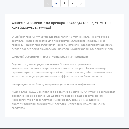
1
2
3
Аналоги и заменители препарата Фастум-гель 2,5% 50 г - в
онлайн-аптеке OXYmed
Онлайн аптека "Oxymed" предоставляет клиентам уникальное и удобное
виртуальное пространство для приобретения лекарств и медицинских
товаров. Наша аптека отличается несколькими ключевыми преимуществами,
делая процесс покупок максимально удобным и безопасным для клиентов.
Широкий ассортимент и сертифицированная продукция
Oxymed гордится предоставлением богатого ассортимента
высококачественных лекарств и медицинских товаров. Весь наш товар
сертифицирован и прошел строгий контроль качества, обеспечивая нашим
клиентам полную уверенность в его эффективности и безопасности.
Быстрая доставка благодаря распределенной сети филиалов
Имея более чем 120 филиалов по всему Узбекистану, "Oxymed" обеспечивает
оперативную и эффективную доставку заказов. Наша разветвленная
инфраструктура позволяет минимизировать временные задержки,
обеспечивая клиентам быстрый доступ к необходимым медицинским
средствам