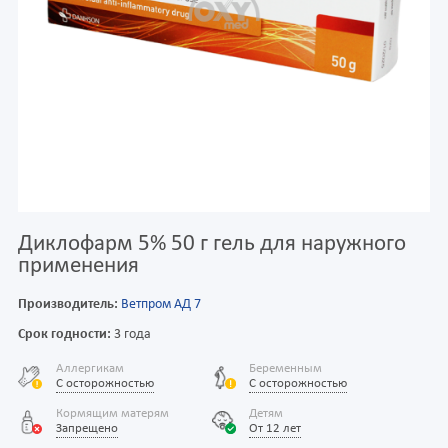
Диклофарм 5% 50 г гель для наружного
применения
Производитель:
Ветпром АД 7
Срок годности:
3 года
Аллергикам
Беременным
С осторожностью
С осторожностью
Кормящим матерям
Детям
Запрещено
От 12 лет