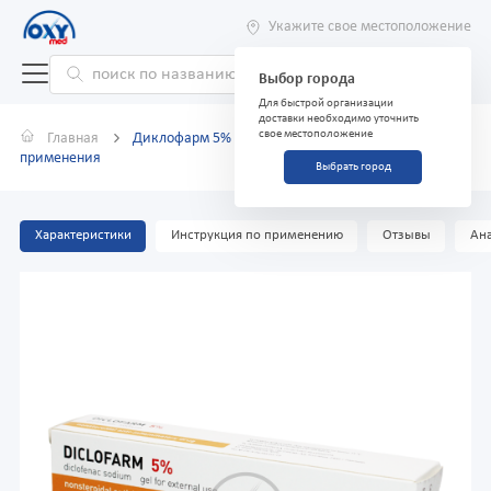
Укажите свое местоположение
Выбор города
Для быстрой организации
доставки необходимо уточнить
свое местоположение
Главная
Диклофарм 5% 50 г гель для наружного
применения
Выбрать город
Характеристики
Инструкция по применению
Отзывы
Ана