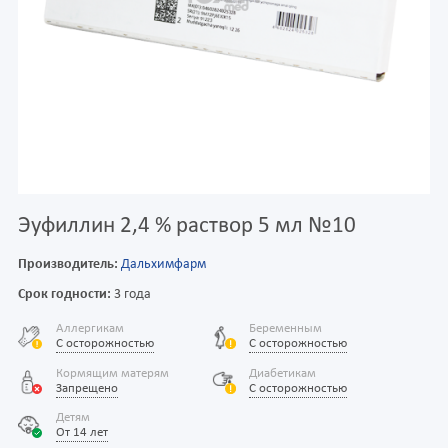
Эуфиллин 2,4 % раствор 5 мл №10
Производитель:
Дальхимфарм
Срок годности:
3 года
Аллергикам
Беременным
С осторожностью
С осторожностью
Кормящим матерям
Диабетикам
Запрещено
С осторожностью
Детям
От 14 лет