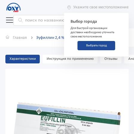
Укажите свое местоположение
Выбор города
Для быстрой организации
доставки необходимо уточнить
свое местоположение
Главная
Эуфиллин 2,4 % раствор 5 мл №10
Выбрать город
Характеристики
Инструкция по применению
Отзывы
Ана