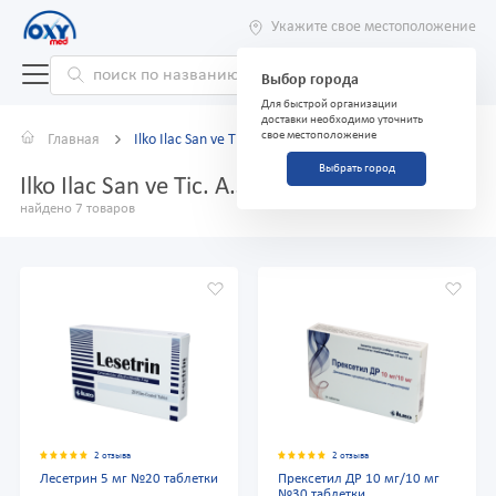
Укажите свое местоположение
Выбор города
Для быстрой организации
доставки необходимо уточнить
свое местоположение
Главная
Ilko Ilac San ve Tic. A.S.
Выбрать город
Ilko Ilac San ve Tic. A.S.
найдено 7 товаров
2 отзыва
2 отзыва
Лесетрин 5 мг №20 таблетки
Прексетил ДР 10 мг/10 мг
№30 таблетки