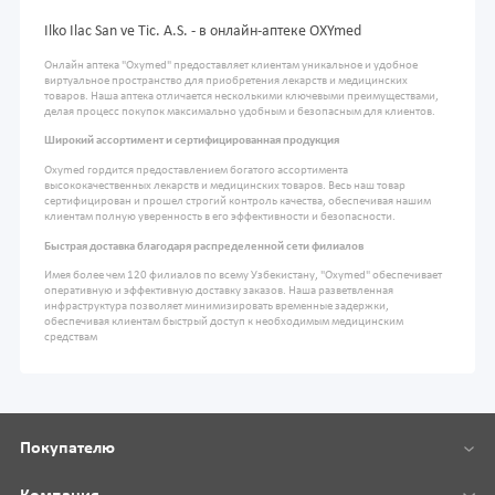
Ilko Ilac San ve Tic. A.S. - в онлайн-аптеке OXYmed
Онлайн аптека "Oxymed" предоставляет клиентам уникальное и удобное
виртуальное пространство для приобретения лекарств и медицинских
товаров. Наша аптека отличается несколькими ключевыми преимуществами,
делая процесс покупок максимально удобным и безопасным для клиентов.
Широкий ассортимент и сертифицированная продукция
Oxymed гордится предоставлением богатого ассортимента
высококачественных лекарств и медицинских товаров. Весь наш товар
сертифицирован и прошел строгий контроль качества, обеспечивая нашим
клиентам полную уверенность в его эффективности и безопасности.
Быстрая доставка благодаря распределенной сети филиалов
Имея более чем 120 филиалов по всему Узбекистану, "Oxymed" обеспечивает
оперативную и эффективную доставку заказов. Наша разветвленная
инфраструктура позволяет минимизировать временные задержки,
обеспечивая клиентам быстрый доступ к необходимым медицинским
средствам
Покупателю