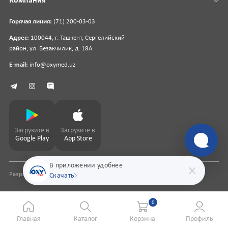
Компания
Горячая линия:
(71) 200-03-03
Адрес:
100044, г. Ташкент, Сергелийский
район, ул. Безакчилик, д. 18А
E-mail:
info@oxymed.uz
Загрузите в
Загрузите в
Google Play
App Store
В приложении удобнее
Разработка сайта
pharmit.uz
Скачать
0
Главная
Каталог
Корзина
Профиль