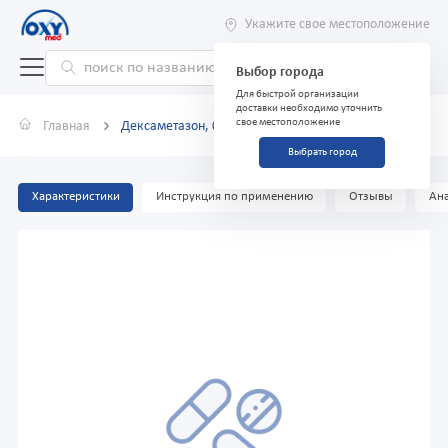
Укажите свое местоположение
Выбор города
Для быстрой организации
доставки необходимо уточнить
свое местоположение
Главная
Дексаметазон, 0,5 мг, таблетки №56
Выбрать город
Характеристики
Инструкция по применению
Отзывы
Ана