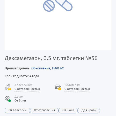
Дексаметазон, 0,5 мг, таблетки №56
Производитель:
Обновление, ПФК АО
Срок годности:
4 года
Аллергикам
Водителям
С осторожностью
С осторожностью
Детям
От 3 лет
От аллергии
От отравления
От шока
Для крови