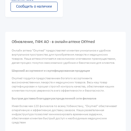
Сообщить о наличии
Обновление, ПФК АО - в онлайн-аптеке OXYmed
Онлайн аптека "Oxymed" предоставляет клиентам уникальное и удобное
виртуальное пространство для приобретения лекарств и медицинских
товаров. Наша аптека отличается несколькими ключевыми преимуществами,
делая процесс покупок максимально удобным и безопасным для клиентов.
Широкий ассортимент и сертифицированная продукция
Oxymed гордится предоставлением богатого ассортимента
высококачественных лекарств и медицинских товаров. Весь наш товар
сертифицирован и прошел строгий контроль качества, обеспечивая нашим
клиентам полную уверенность в его эффективности и безопасности.
Быстрая доставка благодаря распределенной сети филиалов
Имея более чем 120 филиалов по всему Узбекистану, "Oxymed" обеспечивает
оперативную и эффективную доставку заказов. Наша разветвленная
инфраструктура позволяет минимизировать временные задержки,
обеспечивая клиентам быстрый доступ к необходимым медицинским
средствам