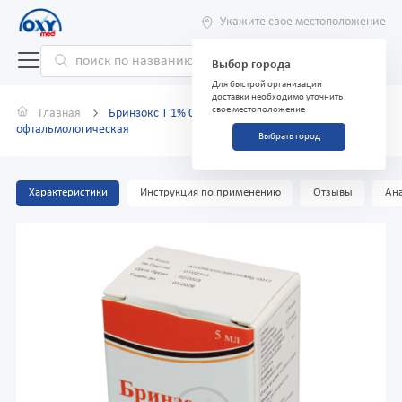
Укажите свое местоположение
Выбор города
Для быстрой организации
доставки необходимо уточнить
свое местоположение
Главная
Бринзокс Т 1% 0,5% 5 мл суспензия
офтальмологическая
Выбрать город
Характеристики
Инструкция по применению
Отзывы
Ана