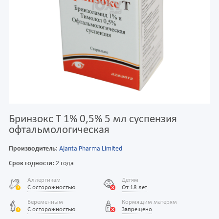
Бринзокс Т 1% 0,5% 5 мл суспензия
офтальмологическая
Производитель:
Ajanta Pharma Limited
Срок годности:
2 года
Аллергикам
Детям
С осторожностью
От 18 лет
Беременным
Кормящим матерям
С осторожностью
Запрещено