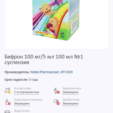
Бефрон 100 мг/5 мл 100 мл №1
суспензия
Производитель:
Nobel-Pharmsanoat, ИП ООО
Срок годности:
3 года
Аллергикам
Беременным
С осторожностью
Запрещено
Кормящим матерям
Диабетикам
Запрещено
Запрещено
Водителям