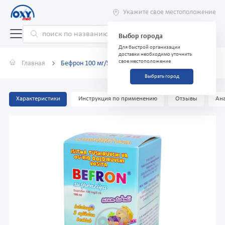
Укажите свое местоположение
Выбор города
Для быстрой организации
доставки необходимо уточнить
свое местоположение
Главная
Бефрон 100 мг/5 мл 100 мл №1 суспензия
Выбрать город
Характеристики
Инструкция по применению
Отзывы
Ана