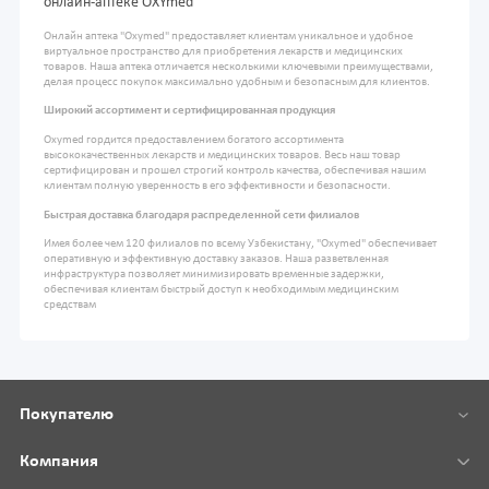
онлайн-аптеке OXYmed
Онлайн аптека "Oxymed" предоставляет клиентам уникальное и удобное
виртуальное пространство для приобретения лекарств и медицинских
товаров. Наша аптека отличается несколькими ключевыми преимуществами,
делая процесс покупок максимально удобным и безопасным для клиентов.
Широкий ассортимент и сертифицированная продукция
Oxymed гордится предоставлением богатого ассортимента
высококачественных лекарств и медицинских товаров. Весь наш товар
сертифицирован и прошел строгий контроль качества, обеспечивая нашим
клиентам полную уверенность в его эффективности и безопасности.
Быстрая доставка благодаря распределенной сети филиалов
Имея более чем 120 филиалов по всему Узбекистану, "Oxymed" обеспечивает
оперативную и эффективную доставку заказов. Наша разветвленная
инфраструктура позволяет минимизировать временные задержки,
обеспечивая клиентам быстрый доступ к необходимым медицинским
средствам
Покупателю
Компания