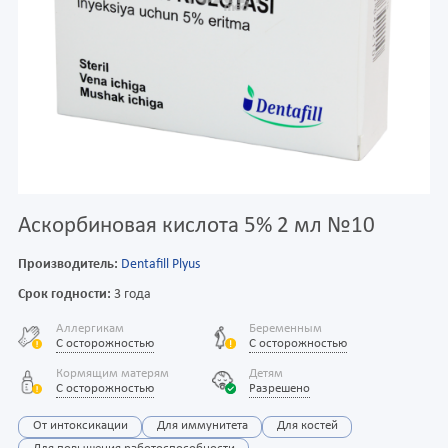
Аскорбиновая кислота 5% 2 мл №10
Производитель:
Dentafill Plyus
Срок годности:
3 года
Аллергикам
Беременным
С осторожностью
С осторожностью
Кормящим матерям
Детям
С осторожностью
Разрешено
От интоксикации
Для иммунитета
Для костей