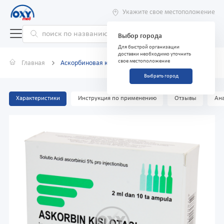
Укажите свое местоположение
Выбор города
Для быстрой организации
доставки необходимо уточнить
свое местоположение
Главная
Аскорбиновая кислота 5% 2 мл №10
Выбрать город
Характеристики
Инструкция по применению
Отзывы
Ана