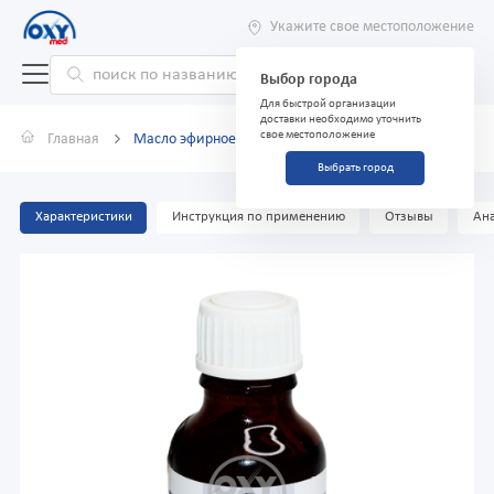
Укажите свое местоположение
Выбор города
Для быстрой организации
доставки необходимо уточнить
свое местоположение
Главная
Масло эфирное лаванды 25 мл
Выбрать город
Характеристики
Инструкция по применению
Отзывы
Ана