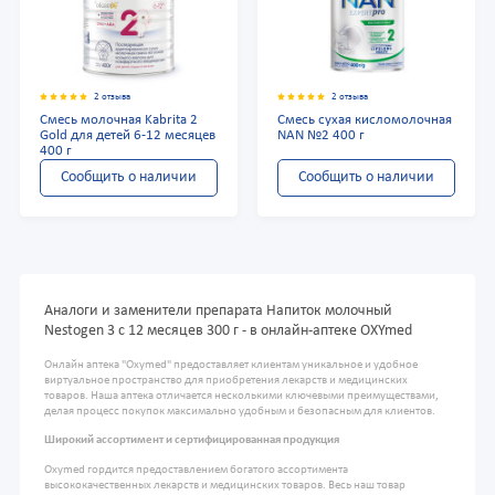
2 отзыва
2 отзыва
Смесь молочная Kabrita 2
Смесь сухая кисломолочная
Gold для детей 6-12 месяцев
NAN №2 400 г
400 г
Сообщить о наличии
Сообщить о наличии
Аналоги и заменители препарата Напиток молочный
Nestogen 3 c 12 месяцев 300 г - в онлайн-аптеке OXYmed
Онлайн аптека "Oxymed" предоставляет клиентам уникальное и удобное
виртуальное пространство для приобретения лекарств и медицинских
товаров. Наша аптека отличается несколькими ключевыми преимуществами,
делая процесс покупок максимально удобным и безопасным для клиентов.
Широкий ассортимент и сертифицированная продукция
Oxymed гордится предоставлением богатого ассортимента
высококачественных лекарств и медицинских товаров. Весь наш товар