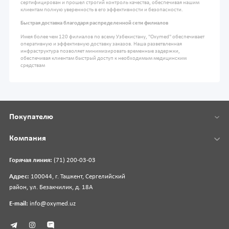
сертифицирован и прошел строгий контроль качества, обеспечивая нашим
клиентам полную уверенность в его эффективности и безопасности.
Быстрая доставка благодаря распределенной сети филиалов
Имея более чем 120 филиалов по всему Узбекистану, "Oxymed" обеспечивает
оперативную и эффективную доставку заказов. Наша разветвленная
инфраструктура позволяет минимизировать временные задержки,
обеспечивая клиентам быстрый доступ к необходимым медицинским
средствам
Покупателю
Компания
Горячая линия:
(71) 200-03-03
Адрес:
100044, г. Ташкент, Сергелийский
район, ул. Безакчилик, д. 18А
E-mail:
info@oxymed.uz