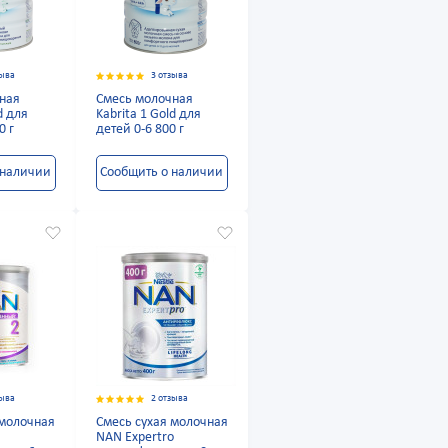
зыва
3 отзыва
ная
Смесь молочная
d для
Kabrita 1 Gold для
0 г
детей 0-6 800 г
 наличии
Сообщить о наличии
зыва
2 отзыва
 молочная
Смесь сухая молочная
NAN Expertro