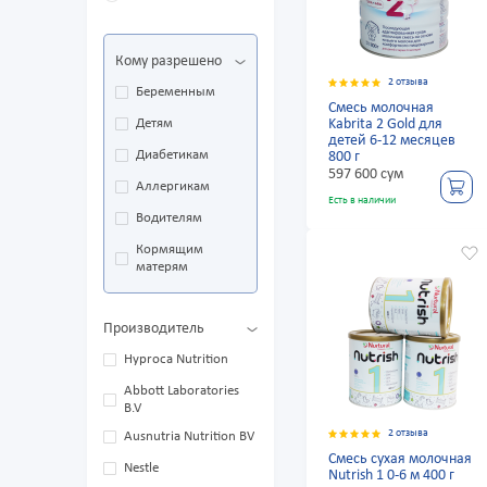
Кому разрешено
2 отзыва
Беременным
Смесь молочная
Детям
Kabrita 2 Gold для
детей 6-12 месяцев
Диабетикам
800 г
597 600 сум
Аллергикам
Есть в наличии
Водителям
Кормящим
матерям
Производитель
Hyproca Nutrition
Abbott Laboratories
B.V
2 отзыва
Ausnutria Nutrition BV
Смесь сухая молочная
Nestle
Nutrish 1 0-6 м 400 г