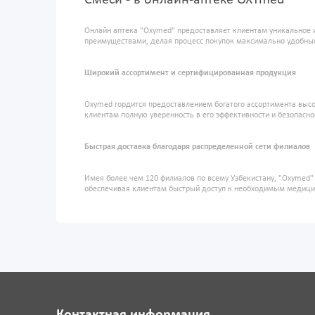
Смеси - в онлайн-аптеке OXYmed
Онлайн аптека "Oxymed" предоставляет клиентам уникальное 
преимуществами, делая процесс покупок максимально удобны
Широкий ассортимент и сертифицированная продукция
Oxymed гордится предоставлением богатого ассортимента высо
клиентам полную уверенность в его эффективности и безопасно
Быстрая доставка благодаря распределенной сети филиалов
Имея более чем 120 филиалов по всему Узбекистану, "Oxymed
обеспечивая клиентам быстрый доступ к необходимым медиц