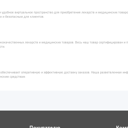
и удобное виртуальное пространство для приобретения лекарств и медицинских това
м и безопасным для клиентов.
кокачественных лекарств и медицинских товаров. Весь наш товар сертифицирован и 
сти.
" обеспечивает оперативную и эффективную доставку заказов. Наша разветвленная ин
инским средствам