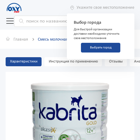
Укажите свое местоположение
Выбор города
Для быстрой организации
доставки необходимо уточнить
свое местоположение
Главная
Смесь молочная Kabrita 3 Gold для детей 12+ 800 г
Выбрать город
Характеристики
Инструкция по применению
Отзывы
Ана