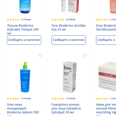
2 отзыва
2 отзыва
2 от
Лосьон Bioderma
Гель Bioderma Sensibio
Гель Bioderm
Hydrabio Tonique 250
Eye 15 мл
Gel Moussant
мл
Сообщить о наличии
Сообщить о наличии
Сообщить о
2 отзыва
2 отзыва
2 от
Гель-пена
Сыворотка ночная
Крем для ли
очищающий
для лица Eptaderm
ночной Pielo
Bioderma Sebium 500
EptaSpot 30 мл
nourishing ni