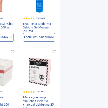
зыва
2 отзыва
a Sensibio
Гель-пена Bioderma
 500 мл
Sebium GelMoussant
200 мл
 наличии
Сообщить о наличии
зыва
2 отзыва
ца
Маска для лица
r
тканевая Pielor VI
ght 100
charcoal Lightening 25