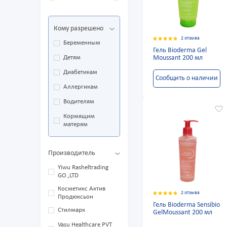
Кому разрешено
2 отзыва
Беременным
Гель Bioderma Gel
Детям
Moussant 200 мл
Диабетикам
Сообщить о наличии
Аллергикам
Водителям
Кормящим
матерям
Производитель
Yiwu Rasheltrading
GO.,LTD
Косметикс Актив
2 отзыва
Продюксьон
Гель Bioderma Sensibio
Стилмарк
GelMoussant 200 мл
Vasu Healthcare PVT