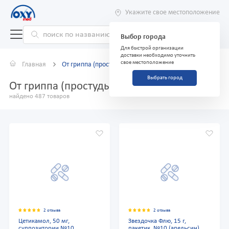
Укажите свое местоположение
Выбор города
Для быстрой организации
доставки необходимо уточнить
свое местоположение
Главная
От гриппа (простуды)
Выбрать город
От гриппа (простуды)
найдено 487 товаров
2 отзыва
2 отзыва
Цетикамол, 50 мг,
Звездочка Флю, 15 г,
суппозитории №10
пакетик, №10 (апельсин)