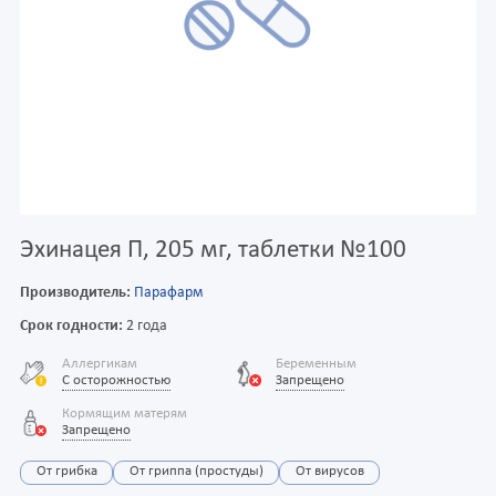
Эхинацея П, 205 мг, таблетки №100
Производитель:
Парафарм
Срок годности:
2 года
Аллергикам
Беременным
С осторожностью
Запрещено
Кормящим матерям
Запрещено
От грибка
От гриппа (простуды)
От вирусов