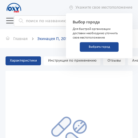
Укажите свое местоположение
Выбор города
Для быстрой организации
доставки необходимо уточнить
свое местоположение
Главная
Эхинацея П, 205 мг, таблетки №100
Выбрать город
Характеристики
Инструкция по применению
Отзывы
Ана