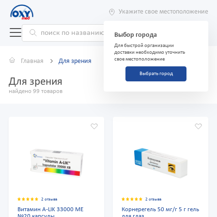
Укажите свое местоположение
Выбор города
Для быстрой организации
доставки необходимо уточнить
свое местоположение
Главная
Для зрения
Выбрать город
Для зрения
найдено 99 товаров
2 отзыва
2 отзыва
Витамин А-LIK 33000 МЕ
Корнерегель 50 мг/г 5 г гель
№20 капсулы
для глаз