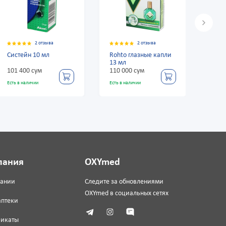
 отзыва
2 отзыва
2 отзыва
0 мл
Rohto глазные капли
Омк1 10 мл
13 мл
м
110 000 сум
277 800 сум
Есть в наличии
Есть в наличии
пания
OXYmed
пании
Следите за обновлениями
OXYmed в социальных сетях
аптеки
фикаты