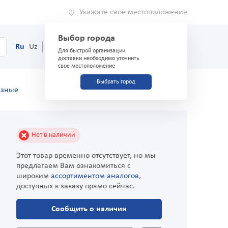
Укажите свое местоположение
Выбор города
0
Корзина
Ru
Uz
(71) 200-03-03
Для быстрой организации
доставки необходимо уточнить
свое местоположение
Выбрать город
азные
Нет в наличии
Этот товар временно отсутствует, но мы
предлагаем Вам ознакомиться с
широким
ассортиментом аналогов
,
доступных к заказу прямо сейчас.
Сообщить о наличии