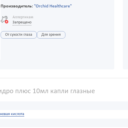
Производитель:
"Оrchid Healthcare"
Аллергикам
Запрещено
От сухости глаза
Для зрения
идро плюс 10мл капли глазные
новая кислота