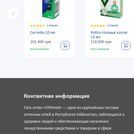
2 отзыва
2 отзыва
Систейн 10 мл
Rohto глазные капли
Ом
13 мл
101 400 сум
110 000 сум
277
Есть в наличии
Есть в наличии
Есть
Контактная информация
Сеть аптек «OXYmed» — одна из крупнейших частных
аптечных сетей в Республике Узбекистан, заботящаяся о
здоровье людей и обеспечивающая население
лекарственными средствами и товарами в сфере