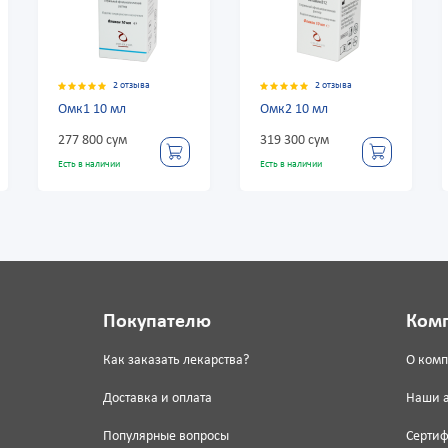
2 отзыва
2 отзыва
2
к1 10 мл
Омк2 10 мл
Систейн 1
 800 сум
319 300 сум
101 400 су
 в наличии
Есть в наличии
Есть в наличии
Покупателю
Ком
Как заказать лекарства?
О ком
Доставка и оплата
Наши 
Популярные вопросы
Серти