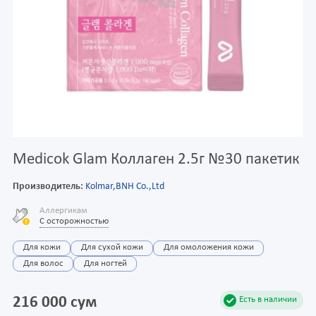
Medicok Glam Коллаген 2.5г №30 пакетик
Производитель:
Kolmar,BNH Co.,Ltd
Аллергикам
С осторожностью
Для кожи
Для сухой кожи
Для омоложения кожи
Для волос
Для ногтей
216 000 сум
Есть в наличии