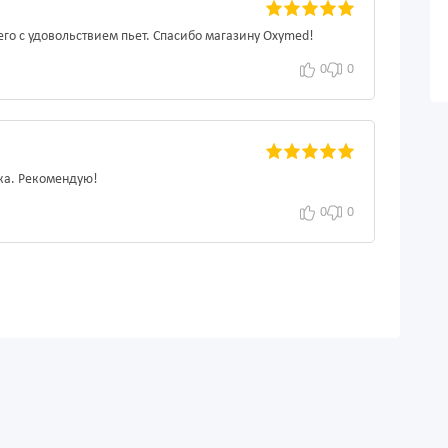
го с удовольствием пьет. Спасибо магазину Oxymed!
0
0
вка. Рекомендую!
0
0