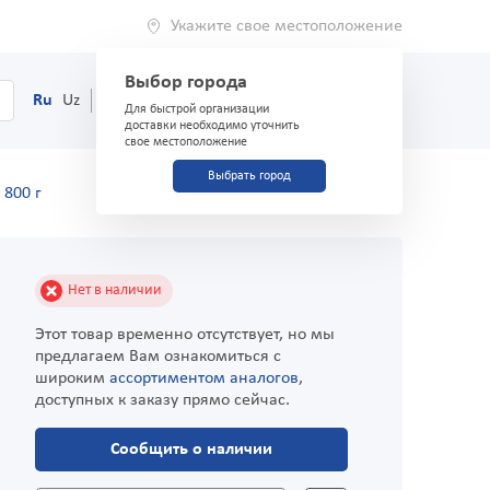
Укажите свое местоположение
Выбор города
0
Корзина
Ru
Uz
(71) 200-03-03
Для быстрой организации
доставки необходимо уточнить
свое местоположение
Выбрать город
 800 г
Нет в наличии
Этот товар временно отсутствует, но мы
предлагаем Вам ознакомиться с
широким
ассортиментом аналогов
,
доступных к заказу прямо сейчас.
Сообщить о наличии