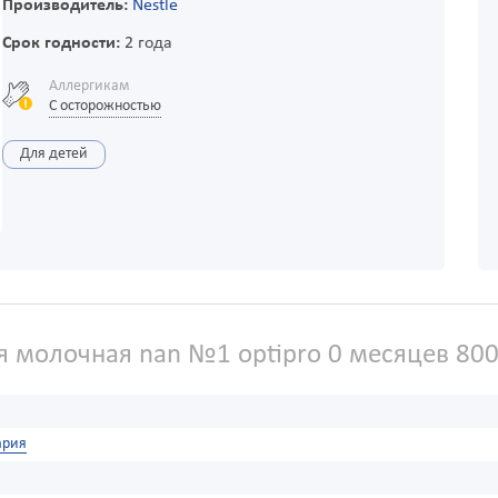
Производитель:
Nestle
Срок годности:
2 года
Аллергикам
С осторожностью
Для детей
я молочная nan №1 optipro 0 месяцев 800
ария