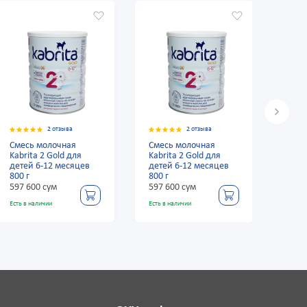
2 отзыва
2 отзыва
Смесь молочная
Смесь молочная
Смес
Kabrita 2 Gold для
Kabrita 2 Gold для
Kabr
детей 6-12 месяцев
детей 6-12 месяцев
дете
800 г
800 г
800 г
597 600 сум
597 600 сум
597 
Есть в наличии
Есть в наличии
Есть в