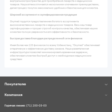
виртуальное пространство для приобретения лекарств и медицинских
товаров. Наша аптека отличается несколькими ключевыми преимуществами,
делая процесс покупок максимально удобным и безопасным для клиентов.
Широкий ассортимент и сертифицированная продукция
Oxymed гордится предоставлением богатого ассортимента
высококачественных лекарств и медицинских товаров. Весь наш товар
сертифицирован и прошел строгий контроль качества, обеспечивая нашим
клиентам полную уверенность в его эффективности и безопасности.
Быстрая доставка благодаря распределенной сети филиалов
Имея более чем 120 филиалов по всему Узбекистану, "Oxymed" обеспечивает
оперативную и эффективную доставку заказов. Наша разветвленная
инфраструктура позволяет минимизировать временные задержки,
обеспечивая клиентам быстрый доступ к необходимым медицинским
средствам
Покупателю
Компания
Горячая линия:
(71) 200-03-03