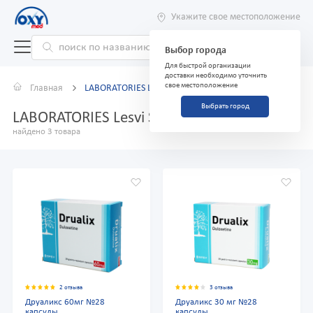
Укажите свое местоположение
Выбор города
Для быстрой организации
доставки необходимо уточнить
свое местоположение
Главная
LABORATORIES Lesvi S.L,
Выбрать город
LABORATORIES Lesvi S.L,
найдено 3 товара
2 отзыва
3 отзыва
Друаликс 60мг №28
Друаликс 30 мг №28
капсулы
капсулы