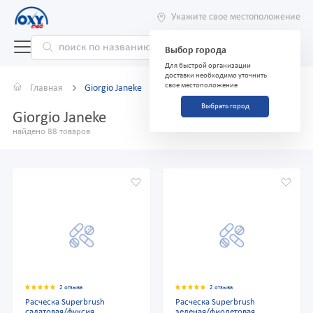
Укажите свое местоположение
Выбор города
Для быстрой организации
доставки необходимо уточнить
свое местоположение
Главная
Giorgio Janeke
Выбрать город
Giorgio Janeke
найдено 88 товаров
2 отзыва
2 отзыва
Расческа Superbrush
Расческа Superbrush
салатовая/фуксия
зеленая/фиолетовая