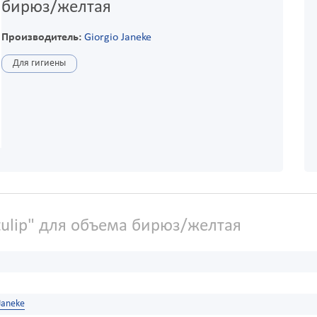
бирюз/желтая
Производитель:
Giorgio Janeke
Для гигиены
tulip" для объема бирюз/желтая
Janeke