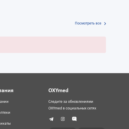
Посмотреть все
пания
OXYmed
пании
Следите за обновлениями
OXYmed в социальных сетях
аптеки
фикаты