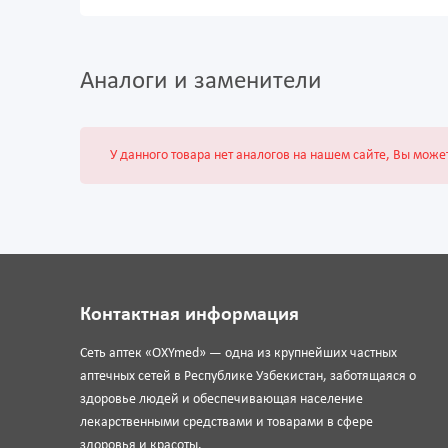
Аналоги и заменители
У данного товара нет аналогов на нашем сайте, Вы може
Контактная информация
Сеть аптек «OXYmed» — одна из крупнейших частных
аптечных сетей в Республике Узбекистан, заботящаяся о
здоровье людей и обеспечивающая население
лекарственными средствами и товарами в сфере
здоровья и красоты.