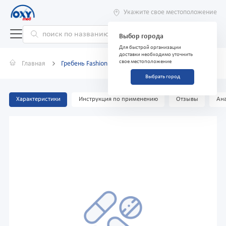
Укажите свое местоположение
Выбор города
Для быстрой организации
доставки необходимо уточнить
свое местоположение
Главная
Гребень Fashion розовый
Выбрать город
Характеристики
Инструкция по применению
Отзывы
Ана