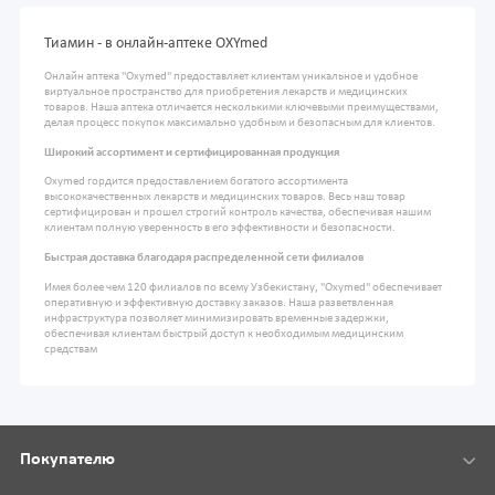
Тиамин - в онлайн-аптеке OXYmed
Онлайн аптека "Oxymed" предоставляет клиентам уникальное и удобное
виртуальное пространство для приобретения лекарств и медицинских
товаров. Наша аптека отличается несколькими ключевыми преимуществами,
делая процесс покупок максимально удобным и безопасным для клиентов.
Широкий ассортимент и сертифицированная продукция
Oxymed гордится предоставлением богатого ассортимента
высококачественных лекарств и медицинских товаров. Весь наш товар
сертифицирован и прошел строгий контроль качества, обеспечивая нашим
клиентам полную уверенность в его эффективности и безопасности.
Быстрая доставка благодаря распределенной сети филиалов
Имея более чем 120 филиалов по всему Узбекистану, "Oxymed" обеспечивает
оперативную и эффективную доставку заказов. Наша разветвленная
инфраструктура позволяет минимизировать временные задержки,
обеспечивая клиентам быстрый доступ к необходимым медицинским
средствам
Покупателю