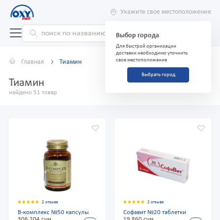
Укажите свое местоположение
Выбор города
Для быстрой организации
доставки необходимо уточнить
свое местоположение
Главная
Тиамин
Выбрать город
Тиамин
найдено 51 товар
2 отзыва
2 отзыва
В-комплекс №50 капсулы
Софавит №20 таблетки
306 204 сум
19 860 сум