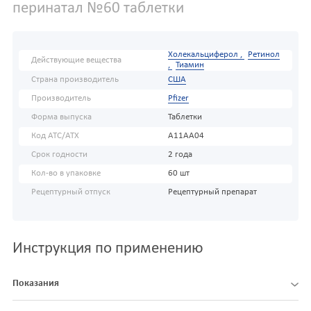
перинатал №60 таблетки
Холекальциферол ,
Ретинол
Действующие вещества
,
Тиамин
Страна производитель
США
Производитель
Pfizer
Форма выпуска
Таблетки
Код АТС/ATX
A11AA04
Срок годности
2 года
Кол-во в упаковке
60 шт
Рецептурный отпуск
Рецептурный препарат
Инструкция по применению
Показания