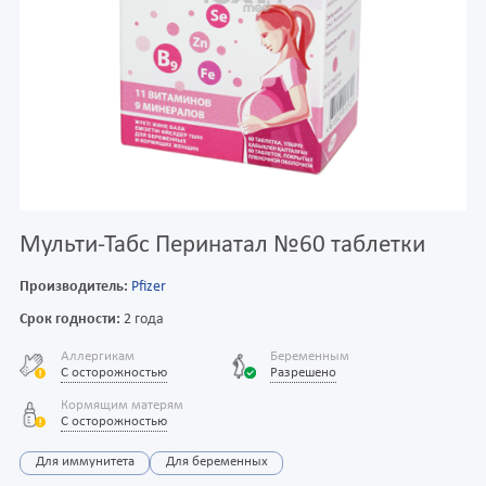
Мульти-Табс Перинатал №60 таблетки
Производитель:
Pfizer
Срок годности:
2 года
Аллергикам
Беременным
С осторожностью
Разрешено
Кормящим матерям
С осторожностью
Для иммунитета
Для беременных