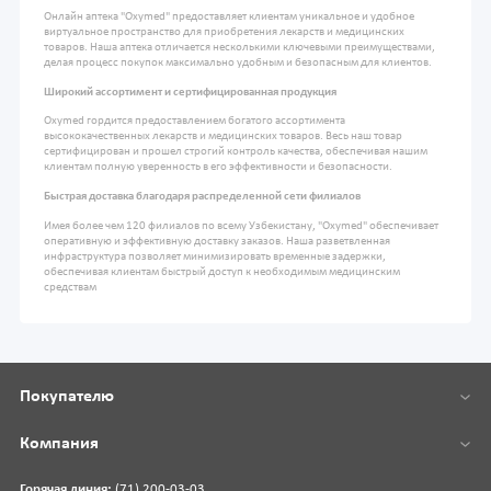
Онлайн аптека "Oxymed" предоставляет клиентам уникальное и удобное
виртуальное пространство для приобретения лекарств и медицинских
товаров. Наша аптека отличается несколькими ключевыми преимуществами,
делая процесс покупок максимально удобным и безопасным для клиентов.
Широкий ассортимент и сертифицированная продукция
Oxymed гордится предоставлением богатого ассортимента
высококачественных лекарств и медицинских товаров. Весь наш товар
сертифицирован и прошел строгий контроль качества, обеспечивая нашим
клиентам полную уверенность в его эффективности и безопасности.
Быстрая доставка благодаря распределенной сети филиалов
Имея более чем 120 филиалов по всему Узбекистану, "Oxymed" обеспечивает
оперативную и эффективную доставку заказов. Наша разветвленная
инфраструктура позволяет минимизировать временные задержки,
обеспечивая клиентам быстрый доступ к необходимым медицинским
средствам
Покупателю
Компания
Горячая линия:
(71) 200-03-03