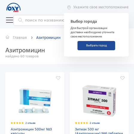
Укажите свое местоположение
Выбор города
Для быстрой организации
доставки необходимо уточнить
свое местоположение
Главная
Азитромицин
Выбрать город
Азитромицин
найдено 60 товаров
2 отзыва
2 отзыва
Азитромицин 500мг №3
Зитмак 500 мг
капсулы
(Азитромицин) №6 таблетки