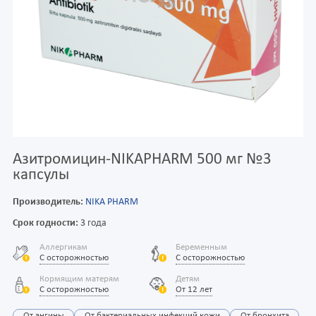
Азитромицин-NIKAPHARM 500 мг №3
капсулы
Производитель:
NIKA PHARM
Срок годности:
3 года
Аллергикам
Беременным
С осторожностью
С осторожностью
Кормящим матерям
Детям
С осторожностью
От 12 лет