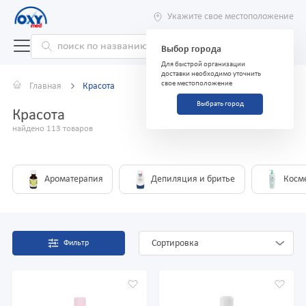
Укажите свое местоположение
Выбор города
Для быстрой организации
доставки необходимо уточнить
свое местоположение
Главная
Красота
Выбрать город
Красота
найдено 113 товаров
Ароматерапия
Депиляция и бритье
Косм
Сортировка
Фильтр