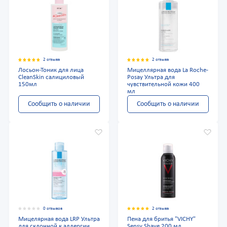
2 отзыва
2 отзыва
Лосьон-Тоник для лица
Мицеллярная вода La Roche-
CleanSkin салициловый
Posay Ультра для
150мл
чувствительной кожи 400
мл
Сообщить о наличии
Сообщить о наличии
0 отзывов
2 отзыва
Мицелярная вода LRP Ультра
Пена для бритья "VICHY"
для склонной к аллергии
Sensy Shave 200 мл