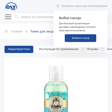
Укажите свое местоположение
Выбор города
Для быстрой организации
доставки необходимо уточнить
свое местоположение
Главная
Тоник для лица ультра освежающий 200 мл
Выбрать город
Характеристики
Инструкция по применению
Отзывы
Ана