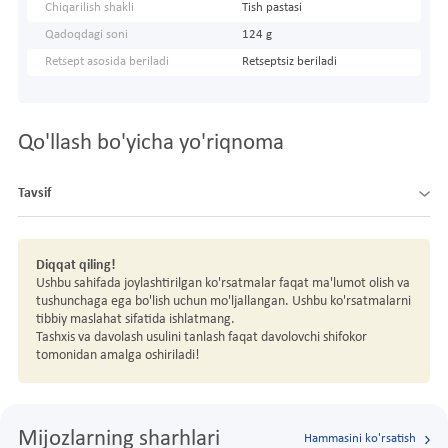
Chiqarilish shakli
Tish pastasi
Qadoqdagi soni
124 g
Retsept asosida beriladi
Retseptsiz beriladi
Qo'llash bo'yicha yo'riqnoma
Tavsif
Diqqat qiling!
Ushbu sahifada joylashtirilgan ko'rsatmalar faqat ma'lumot olish va
tushunchaga ega bo'lish uchun mo'ljallangan. Ushbu ko'rsatmalarni
tibbiy maslahat sifatida ishlatmang.
Tashxis va davolash usulini tanlash faqat davolovchi shifokor
tomonidan amalga oshiriladi!
Mijozlarning sharhlari
Hammasini ko'rsatish