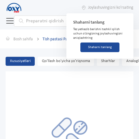
Joylashuvingizni ko'rsating
Shaharni tanlang
Tez yetkazib berishni tashkil qilish
uchun o'zingizning joylashuvingizni
aniqlashtiring
Bosh sahifa
Tish pastasi Parodontol PROF Oqartiruvchi, 124 g
Shaharni tanlang
Xususiyatlari
Qo'llash bo'yicha yo'riqnoma
Sharhlar
Analogl