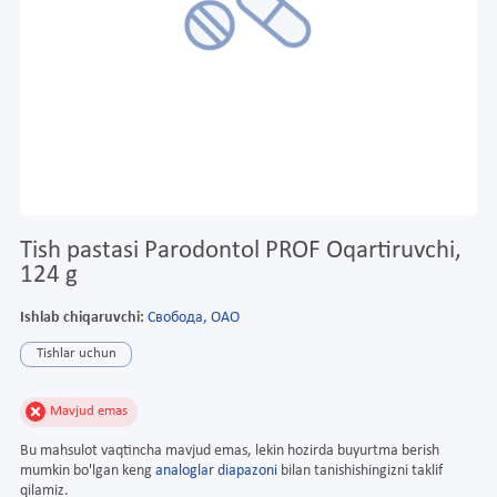
Tish pastasi Parodontol PROF Oqartiruvchi,
124 g
Ishlab chiqaruvchi:
Свобода, ОАО
Tishlar uchun
Mavjud emas
Bu mahsulot vaqtincha mavjud emas, lekin hozirda buyurtma berish
mumkin bo'lgan keng
analoglar diapazoni
bilan tanishishingizni taklif
qilamiz.