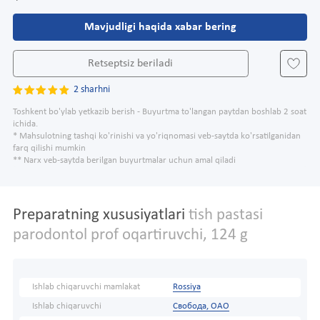
Mavjudligi haqida xabar bering
Retseptsiz beriladi
2 sharhni
Toshkent bo'ylab yetkazib berish - Buyurtma to'langan paytdan boshlab 2 soat
ichida.
* Mahsulotning tashqi ko'rinishi va yo'riqnomasi veb-saytda ko'rsatilganidan
farq qilishi mumkin
** Narx veb-saytda berilgan buyurtmalar uchun amal qiladi
Preparatning xususiyatlari
tish pastasi
parodontol prof oqartiruvchi, 124 g
Ishlab chiqaruvchi mamlakat
Rossiya
Ishlab chiqaruvchi
Свобода, ОАО