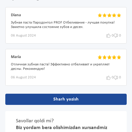
Diana
Зубная паста Пародонтол PROF Отбеливание - лучшая покупка!
Заметно улучшила состояние зубов и десен.
06 August 2024
0
0
Maria
Отличная зубная паста! Эффективно отбеливает и укрепляет
десны. Рекомендую!
06 August 2024
0
0
Sharh yozish
Savollar qoldi mi?
Biz yordam bera olishimizdan xursandmiz