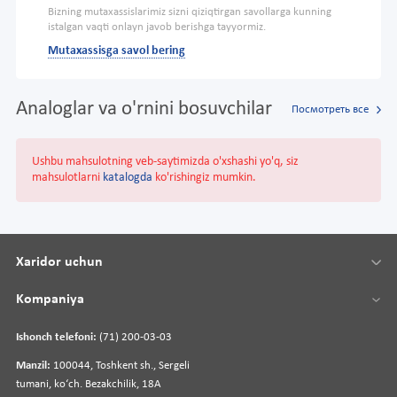
Bizning mutaxassislarimiz sizni qiziqtirgan savollarga kunning
istalgan vaqti onlayn javob berishga tayyormiz.
Mutaxassisga savol bering
Analoglar va o'rnini bosuvchilar
Посмотреть все
Ushbu mahsulotning veb-saytimizda o'xshashi yo'q, siz
mahsulotlarni
katalogda
ko'rishingiz mumkin.
Xaridor uchun
Kompaniya
Ishonch telefoni:
(71) 200-03-03
Manzil:
100044, Toshkent sh., Sergeli
tumani, koʻch. Bezakchilik, 18A