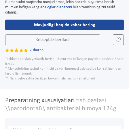
Bu mahsulot vaqtincha mavjud emas, lekin hozirda buyurtma berish
mumkin bo'lgan keng
analoglar diapazoni
bilan tanishishingizni taklif
qilamiz.
Mavjudligi haqida xabar bering
Retseptsiz beriladi
2 sharhni
Toshkent bo'ylab yetkazib berish - Buyurtma to'langan paytdan boshlab 2 soat
ichida.
* Mahsulotning tashqi ko'rinishi va yo'riqnomasi veb-saytda ko'rsatilganidan
farq qilishi mumkin
** Narx veb-saytda berilgan buyurtmalar uchun amal qiladi
Preparatning xususiyatlari
tish pastasi
\\parodontal\\ antibakterial himoya 124g