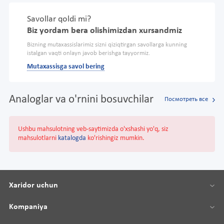
Savollar qoldi mi?
Biz yordam bera olishimizdan xursandmiz
Bizning mutaxassislarimiz sizni qiziqtirgan savollarga kunning
istalgan vaqti onlayn javob berishga tayyormiz.
Mutaxassisga savol bering
Analoglar va o'rnini bosuvchilar
Посмотреть все
Ushbu mahsulotning veb-saytimizda o'xshashi yo'q, siz
mahsulotlarni
katalogda
ko'rishingiz mumkin.
Xaridor uchun
Kompaniya