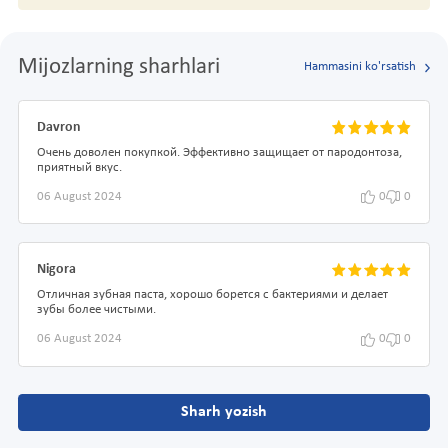
Mijozlarning sharhlari
Hammasini ko'rsatish
Davron
Очень доволен покупкой. Эффективно защищает от пародонтоза,
приятный вкус.
06 August 2024
0
0
Nigora
Отличная зубная паста, хорошо борется с бактериями и делает
зубы более чистыми.
06 August 2024
0
0
Sharh yozish