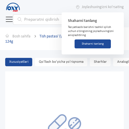
Joylashuvingizni ko'rsating
Shaharni tanlang
Tez yetkazib berishni tashkil qilish
uchun o'zingizning joylashuvingizni
aniqlashtiring
Bosh sahifa
Tish pastasi \\PARODONTAL\\ Antibakterial himoya
124g
Shaharni tanlang
Xususiyatlari
Qo'llash bo'yicha yo'riqnoma
Sharhlar
Analogl