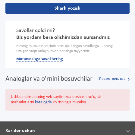
Sharh yozish
Savollar qoldi mi?
Biz yordam bera olishimizdan xursandmiz
Bizning mutaxassislarimiz sizni qiziqtirgan savollarga kunning
istalgan vaqti onlayn javob berishga tayyormiz.
Mutaxassisga savol bering
Analoglar va o'rnini bosuvchilar
Посмотреть все
Ushbu mahsulotning veb-saytimizda o'xshashi yo'q, siz
mahsulotlarni
katalogda
ko'rishingiz mumkin.
Xaridor uchun