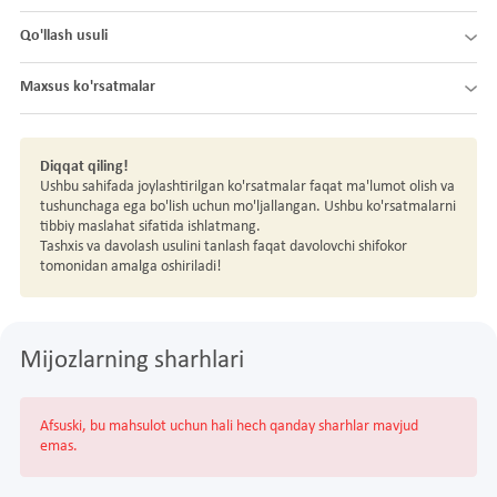
Qo'llash usuli
Maxsus ko'rsatmalar
Diqqat qiling!
Ushbu sahifada joylashtirilgan ko'rsatmalar faqat ma'lumot olish va
tushunchaga ega bo'lish uchun mo'ljallangan. Ushbu ko'rsatmalarni
tibbiy maslahat sifatida ishlatmang.
Tashxis va davolash usulini tanlash faqat davolovchi shifokor
tomonidan amalga oshiriladi!
Mijozlarning sharhlari
Afsuski, bu mahsulot uchun hali hech qanday sharhlar mavjud
emas.