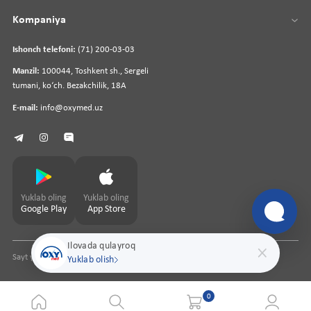
Kompaniya
Ishonch telefoni:
(71) 200-03-03
Manzil:
100044, Toshkent sh., Sergeli
tumani, koʻch. Bezakchilik, 18A
E-mail:
info@oxymed.uz
Yuklab oling
Yuklab oling
Google Play
App Store
Ilovada qulayroq
Sayt yaratuvchi
pharmit.uz
Yuklab olish
0