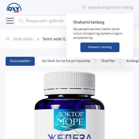
Joylashuvingizni ko'rsating
Shaharni tanlang
Tez yetkazib berishni tashkil qilish
uchun o'zingizning joylashuvingizni
aniqlashtiring
Bosh sahifa
Temir xelat 0,4 g №90 kaps.
Shaharni tanlang
Xususiyatlari
Qo'llash bo'yicha yo'riqnoma
Sharhlar
Analogl