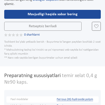
qilamiz.
Mavjudligi haqida xabar bering
Retseptsiz beriladi
0 sharhlarni
Toshkent bo'ylab yetkazib berish - Buyurtma to'langan paytdan boshlab 2 soat
ichida.
* Mahsulotning tashqi ko'rinishi va yo'riqnomasi veb-saytda ko'rsatilganidan
farq qilishi mumkin
** Narx veb-saytda berilgan buyurtmalar uchun amal qiladi
Preparatning xususiyatlari
temir xelat 0,4 g
№90 kaps.
Faol moddalar
Ferrous (III)-hydroxide polym