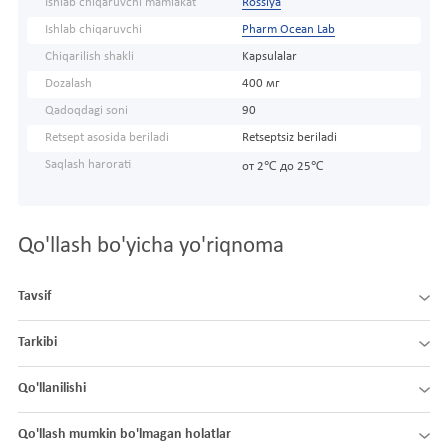
Ishlab chiqaruvchi mamlakat
Rossiya
Ishlab chiqaruvchi
Pharm Ocean Lab
Chiqarilish shakli
Kapsulalar
Dozalash
400 мг
Qadoqdagi soni
90
Retsept asosida beriladi
Retseptsiz beriladi
Saqlash harorati
от 2℃ до 25℃
Qo'llash bo'yicha yo'riqnoma
Tavsif
Tarkibi
Qo'llanilishi
Qo'llash mumkin bo'lmagan holatlar