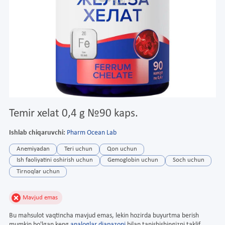
Temir xelat 0,4 g №90 kaps.
Ishlab chiqaruvchi:
Pharm Ocean Lab
Anemiyadan
Teri uchun
Qon uchun
Ish faoliyatini oshirish uchun
Gemoglobin uchun
Soch uchun
Tirnoqlar uchun
Mavjud emas
Bu mahsulot vaqtincha mavjud emas, lekin hozirda buyurtma berish
mumkin bo'lgan keng
analoglar diapazoni
bilan tanishishingizni taklif