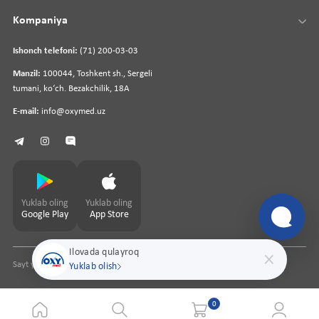
Kompaniya
Ishonch telefoni:
(71) 200-03-03
Manzil:
100044, Toshkent sh., Sergeli
tumani, koʻch. Bezakchilik, 18A
E-mail:
info@oxymed.uz
Yuklab oling
Yuklab oling
Google Play
App Store
Ilovada qulayroq
Sayt yaratuvchi
pharmit.uz
Yuklab olish
0