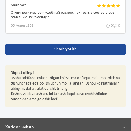
Shahnoz
Отличное качество и удобный размер, полностью соответствует
описанию. Рекомендую!
05 August 2024
0
0
Sharh yozish
Diqqat qiling!
Ushbu sahifada joylashtirilgan ko'rsatmalar faqat ma'lumot olish va
tushunchaga ega bo'lish uchun mo'ljallangan. Ushbu ko'rsatmalarni
tibbiy maslahat sifatida ishlatmang.
Tashxis va davolash usulini tanlash faqat davolovchi shifokor
tomonidan amalga oshiriladi!
Xaridor uchun