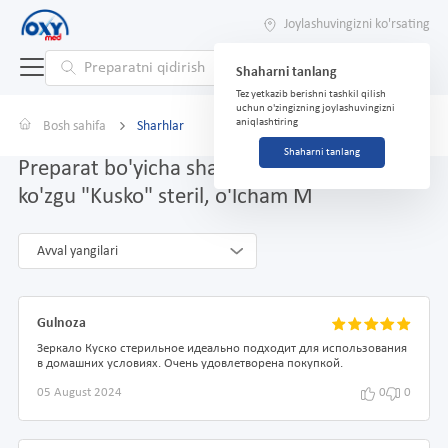
Joylashuvingizni ko'rsating
Shaharni tanlang
Tez yetkazib berishni tashkil qilish
uchun o'zingizning joylashuvingizni
aniqlashtiring
Bosh sahifa
Sharhlar
Shaharni tanlang
Preparat bo'yicha sharhlar Ginekologik
ko'zgu "Kusko" steril, o'lcham M
Avval yangilari
Gulnoza
Зеркало Куско стерильное идеально подходит для использования
в домашних условиях. Очень удовлетворена покупкой.
05 August 2024
0
0