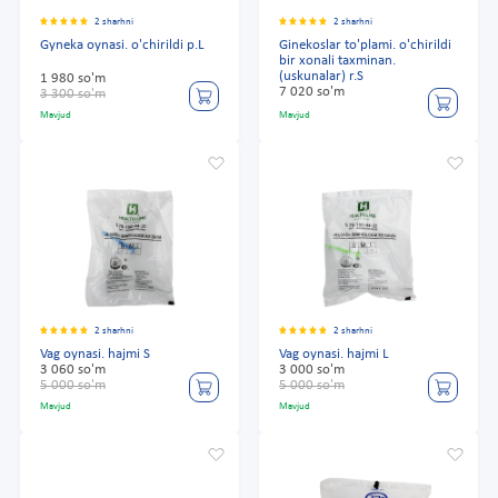
2 sharhni
2 sharhni
Gyneka oynasi. o'chirildi p.L
Ginekoslar to'plami. o'chirildi
bir xonali taxminan.
(uskunalar) r.S
1 980 so'm
7 020 so'm
3 300 so'm
Mavjud
Mavjud
2 sharhni
2 sharhni
Vag oynasi. hajmi S
Vag oynasi. hajmi L
3 060 so'm
3 000 so'm
5 000 so'm
5 000 so'm
Mavjud
Mavjud