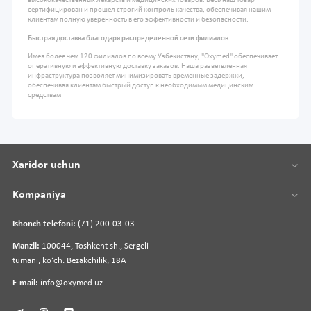
высококачественных лекарств и медицинских товаров. Весь наш товар
сертифицирован и прошел строгий контроль качества, обеспечивая нашим
клиентам полную уверенность в его эффективности и безопасности.
Быстрая доставка благодаря распределенной сети филиалов
Имея более чем 120 филиалов по всему Узбекистану, "Oxymed" обеспечивает
оперативную и эффективную доставку заказов. Наша разветвленная
инфраструктура позволяет минимизировать временные задержки,
обеспечивая клиентам быстрый доступ к необходимым медицинским
средствам
Xaridor uchun
Kompaniya
Ishonch telefoni:
(71) 200-03-03
Manzil:
100044, Toshkent sh., Sergeli
tumani, koʻch. Bezakchilik, 18A
E-mail:
info@oxymed.uz