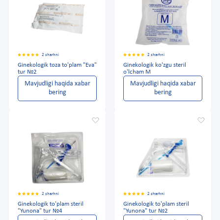
2 sharhni
2 sharhni
Ginekologik toza to'plam "Eva"
Ginekologik ko'zgu steril
tur №2
o'lcham M
Mavjudligi haqida xabar
Mavjudligi haqida xabar
bering
bering
2 sharhni
2 sharhni
Ginekologik to'plam steril
Ginekologik to'plam steril
"Yunona" tur №4
"Yunona" tur №2