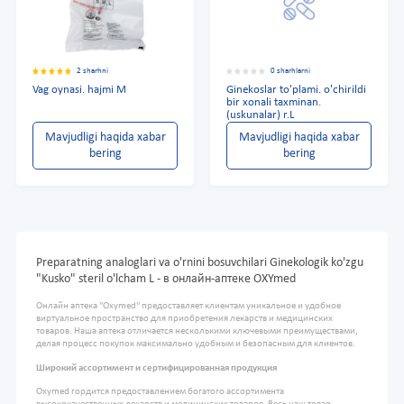
2 sharhni
0 sharhlarni
Vag oynasi. hajmi M
Ginekoslar to'plami. o'chirildi
bir xonali taxminan.
(uskunalar) r.L
Mavjudligi haqida xabar
Mavjudligi haqida xabar
bering
bering
Preparatning analoglari va o'rnini bosuvchilari Ginekologik ko'zgu
"Kusko" steril o'lcham L - в онлайн-аптеке OXYmed
Онлайн аптека "Oxymed" предоставляет клиентам уникальное и удобное
виртуальное пространство для приобретения лекарств и медицинских
товаров. Наша аптека отличается несколькими ключевыми преимуществами,
делая процесс покупок максимально удобным и безопасным для клиентов.
Широкий ассортимент и сертифицированная продукция
Oxymed гордится предоставлением богатого ассортимента