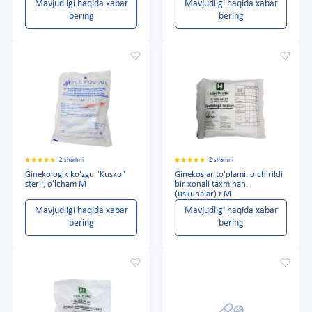
Mavjudligi haqida xabar
Mavjudligi haqida xabar
bering
bering
2 sharhni
2 sharhni
Ginekologik ko'zgu "Kusko"
Ginekoslar to'plami. o'chirildi
steril, o'lcham M
bir xonali taxminan.
(uskunalar) r.M
Mavjudligi haqida xabar
Mavjudligi haqida xabar
bering
bering