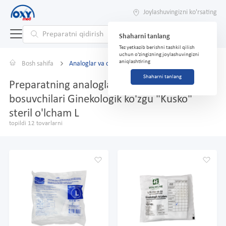
Joylashuvingizni ko'rsating
Shaharni tanlang
Tez yetkazib berishni tashkil qilish
uchun o'zingizning joylashuvingizni
aniqlashtiring
Bosh sahifa
Analoglar va o'rnini bosuvchilar
Shaharni tanlang
Preparatning analoglari va o'rnini
bosuvchilari Ginekologik ko'zgu "Kusko"
steril o'lcham L
topildi 12 tovarlarni