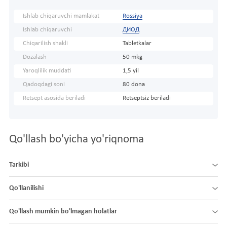
Ishlab chiqaruvchi mamlakat
Rossiya
Ishlab chiqaruvchi
ДИОД
Chiqarilish shakli
Tabletkalar
Dozalash
50 mkg
Yaroqlilik muddati
1,5 yil
Qadoqdagi soni
80 dona
Retsept asosida beriladi
Retseptsiz beriladi
Qo'llash bo'yicha yo'riqnoma
Tarkibi
Qo'llanilishi
Qo'llash mumkin bo'lmagan holatlar