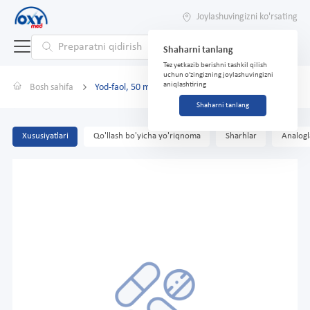
Joylashuvingizni ko'rsating
Shaharni tanlang
Tez yetkazib berishni tashkil qilish
uchun o'zingizning joylashuvingizni
aniqlashtiring
Bosh sahifa
Yod-faol, 50 mkg, tab. № 80
Shaharni tanlang
Xususiyatlari
Qo'llash bo'yicha yo'riqnoma
Sharhlar
Analogl