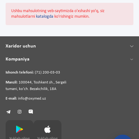
Ushbu mahsulotning veb-saytimizda o'xshashi yo'q, siz
mahsulotlarni
katalogda
ko'rishingiz mumkin.
Xaridor uchun
Kompaniya
Ishonch telefoni:
(71) 200-03-03
Manzil:
100044, Toshkent sh., Sergeli
tumani, koʻch. Bezakchilik, 18A
E-mail:
info@oxymed.uz
Yuklab oling
Yuklab oling