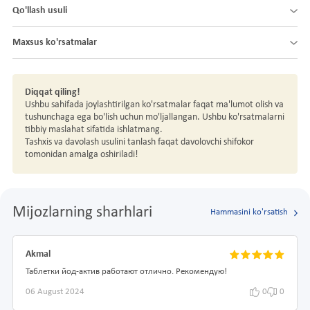
Qo'llash usuli
Maxsus ko'rsatmalar
Diqqat qiling!
Ushbu sahifada joylashtirilgan ko'rsatmalar faqat ma'lumot olish va
tushunchaga ega bo'lish uchun mo'ljallangan. Ushbu ko'rsatmalarni
tibbiy maslahat sifatida ishlatmang.
Tashxis va davolash usulini tanlash faqat davolovchi shifokor
tomonidan amalga oshiriladi!
Mijozlarning sharhlari
Hammasini ko'rsatish
Akmal
Таблетки йод-актив работают отлично. Рекомендую!
06 August 2024
0
0