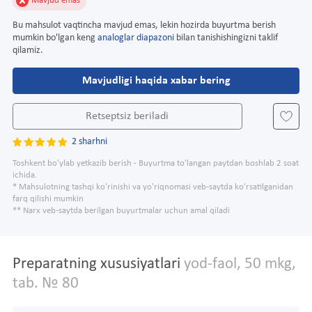
Mavjud emas
Bu mahsulot vaqtincha mavjud emas, lekin hozirda buyurtma berish
mumkin bo'lgan keng
analoglar diapazoni
bilan tanishishingizni taklif
qilamiz.
Mavjudligi haqida xabar bering
Retseptsiz beriladi
2 sharhni
Toshkent bo'ylab yetkazib berish - Buyurtma to'langan paytdan boshlab 2 soat
ichida.
* Mahsulotning tashqi ko'rinishi va yo'riqnomasi veb-saytda ko'rsatilganidan
farq qilishi mumkin
** Narx veb-saytda berilgan buyurtmalar uchun amal qiladi
Preparatning xususiyatlari
yod-faol, 50 mkg,
tab. № 80