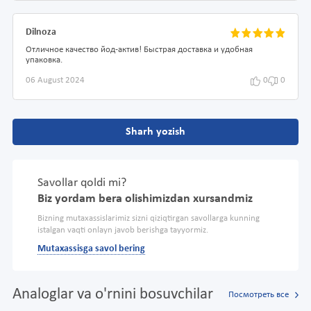
Dilnoza
Отличное качество йод-актив! Быстрая доставка и удобная
упаковка.
06 August 2024
0
0
Sharh yozish
Savollar qoldi mi?
Biz yordam bera olishimizdan xursandmiz
Bizning mutaxassislarimiz sizni qiziqtirgan savollarga kunning
istalgan vaqti onlayn javob berishga tayyormiz.
Mutaxassisga savol bering
Analoglar va o'rnini bosuvchilar
Посмотреть все