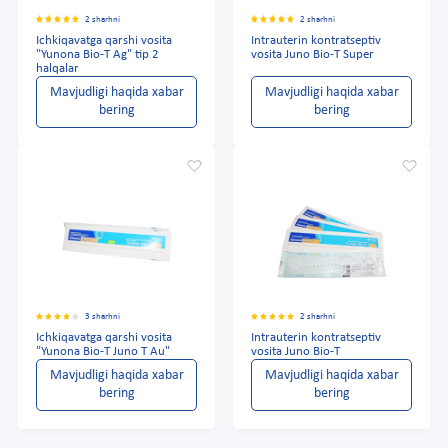
2 sharhni
2 sharhni
Ichkiqavatga qarshi vosita
Intrauterin kontratseptiv
"Yunona Bio-T Ag" tip 2
vosita Juno Bio-T Super
halqalar
Mavjudligi haqida xabar
Mavjudligi haqida xabar
bering
bering
3 sharhni
2 sharhni
Ichkiqavatga qarshi vosita
Intrauterin kontratseptiv
"Yunona Bio-T Juno T Au"
vosita Juno Bio-T
Mavjudligi haqida xabar
Mavjudligi haqida xabar
bering
bering