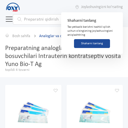
Joylashuvingizni ko'rsating
Shaharni tanlang
Tez yetkazib berishni tashkil qilish
uchun o'zingizning joylashuvingizni
aniqlashtiring
Bosh sahifa
Analoglar va o'rnini bosuvchilar
Shaharni tanlang
Preparatning analoglari va o'rnini
bosuvchilari Intrauterin kontratseptiv vosita
Yuno Bio-T Ag
topildi 4 tovarni