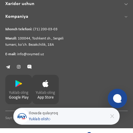
Xaridor uchun
Kompaniya
Ishonch telefoni:
(71) 200-03-03
Manzil:
100044, Toshkent sh., Sergeli
tumani, koʻch. Bezakchilik, 18A
E-mail:
info@oxymed.uz
Yuklab oling
Yuklab oling
Google Play
App Store
Ilovada qulayroq
Sayt yaratuvchi
pharmit.uz
Yuklab olish