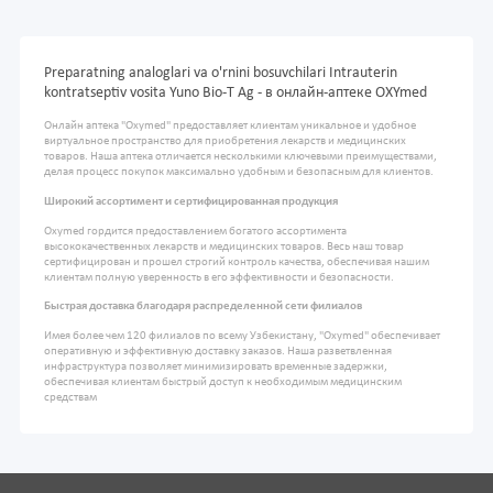
Preparatning analoglari va o'rnini bosuvchilari Intrauterin
kontratseptiv vosita Yuno Bio-T Ag - в онлайн-аптеке OXYmed
Онлайн аптека "Oxymed" предоставляет клиентам уникальное и удобное
виртуальное пространство для приобретения лекарств и медицинских
товаров. Наша аптека отличается несколькими ключевыми преимуществами,
делая процесс покупок максимально удобным и безопасным для клиентов.
Широкий ассортимент и сертифицированная продукция
Oxymed гордится предоставлением богатого ассортимента
высококачественных лекарств и медицинских товаров. Весь наш товар
сертифицирован и прошел строгий контроль качества, обеспечивая нашим
клиентам полную уверенность в его эффективности и безопасности.
Быстрая доставка благодаря распределенной сети филиалов
Имея более чем 120 филиалов по всему Узбекистану, "Oxymed" обеспечивает
оперативную и эффективную доставку заказов. Наша разветвленная
инфраструктура позволяет минимизировать временные задержки,
обеспечивая клиентам быстрый доступ к необходимым медицинским
средствам