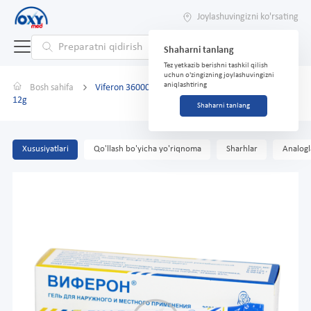
Joylashuvingizni ko'rsating
Shaharni tanlang
Tez yetkazib berishni tashkil qilish
uchun o'zingizning joylashuvingizni
aniqlashtiring
Bosh sahifa
Viferon 36000ME/g gel tashqi foydalanish uchun
12g
Shaharni tanlang
Xususiyatlari
Qo'llash bo'yicha yo'riqnoma
Sharhlar
Analogl