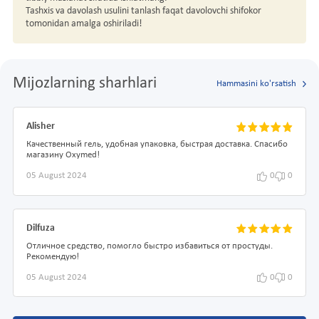
Tashxis va davolash usulini tanlash faqat davolovchi shifokor
tomonidan amalga oshiriladi!
Mijozlarning sharhlari
Hammasini ko'rsatish
Alisher
Качественный гель, удобная упаковка, быстрая доставка. Спасибо
магазину Oxymed!
05 August 2024
0
0
Dilfuza
Отличное средство, помогло быстро избавиться от простуды.
Рекомендую!
05 August 2024
0
0