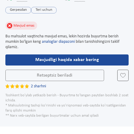
Gerpesdan
Teri uchun
Mavjud emas
Bu mahsulot vaqtincha mavjud emas, lekin hozirda buyurtma berish
mumkin bo'lgan keng
analoglar diapazoni
bilan tanishishingizni taklif
qilamiz.
Mavjudligi haqida xabar bering
Retseptsiz beriladi
2 sharhni
Toshkent bo'ylab yetkazib berish - Buyurtma to'langan paytdan boshlab 2 soat
ichida.
* Mahsulotning tashqi ko'rinishi va yo'riqnomasi veb-saytda ko'rsatilganidan
farq qilishi mumkin
** Narx veb-saytda berilgan buyurtmalar uchun amal qiladi