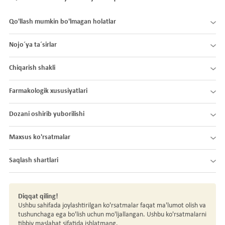
Qo'llash mumkin bo'lmagan holatlar
Nojo´ya ta´sirlar
Chiqarish shakli
Farmakologik xususiyatlari
Dozani oshirib yuborilishi
Maxsus ko'rsatmalar
Saqlash shartlari
Diqqat qiling!
Ushbu sahifada joylashtirilgan ko'rsatmalar faqat ma'lumot olish va
tushunchaga ega bo'lish uchun mo'ljallangan. Ushbu ko'rsatmalarni
tibbiy maslahat sifatida ishlatmang.