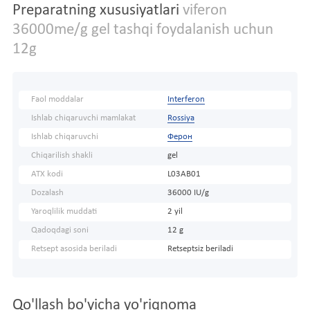
Preparatning xususiyatlari
viferon
36000me/g gel tashqi foydalanish uchun
12g
Faol moddalar
Interferon
Ishlab chiqaruvchi mamlakat
Rossiya
Ishlab chiqaruvchi
Ферон
Chiqarilish shakli
gel
ATX kodi
L03AB01
Dozalash
36000 IU/g
Yaroqlilik muddati
2 yil
Qadoqdagi soni
12 g
Retsept asosida beriladi
Retseptsiz beriladi
Qo'llash bo'yicha yo'riqnoma