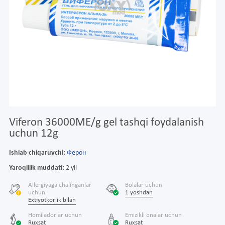
Viferon 36000ME/g gel tashqi foydalanish
uchun 12g
Ishlab chiqaruvchi:
Ферон
Yaroqlilik muddati:
2 yil
Allergiyaga chalinganlar
Bolalar uchun
uchun
1 yoshdan
Extiyotkorlik bilan
Homiladorlar uchun
Emizikli onalar uchun
Ruxsat
Ruxsat