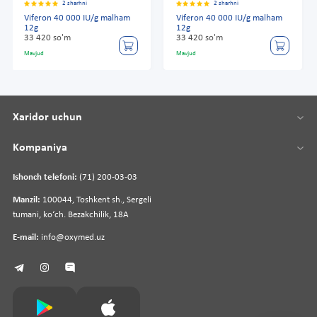
2 sharhni
2 sharhni
Viferon 40 000 IU/g malham
Viferon 40 000 IU/g malham
12g
12g
33 420 so'm
33 420 so'm
Mavjud
Mavjud
Xaridor uchun
Kompaniya
Ishonch telefoni:
(71) 200-03-03
Manzil:
100044, Toshkent sh., Sergeli
tumani, koʻch. Bezakchilik, 18A
E-mail:
info@oxymed.uz