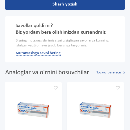
Sharh yozish
Savollar qoldi mi?
Biz yordam bera olishimizdan xursandmiz
Bizning mutaxassislarimiz sizni qiziqtirgan savollarga kunning
istalgan vaqti onlayn javob berishga tayyormiz.
Mutaxassisga savol bering
Analoglar va o'rnini bosuvchilar
Посмотреть все