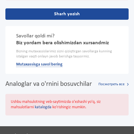
Sharh yozish
Savollar qoldi mi?
Biz yordam bera olishimizdan xursandmiz
Bizning mutaxassislarimiz sizni qiziqtirgan savollarga kunning
istalgan vaqti onlayn javob berishga tayyormiz.
Mutaxassisga savol bering
Analoglar va o'rnini bosuvchilar
Посмотреть все
Ushbu mahsulotning veb-saytimizda o'xshashi yo'q, siz
mahsulotlarni
katalogda
ko'rishingiz mumkin.