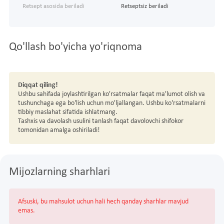
Retsept asosida beriladi
Retseptsiz beriladi
Qo'llash bo'yicha yo'riqnoma
Diqqat qiling!
Ushbu sahifada joylashtirilgan ko'rsatmalar faqat ma'lumot olish va
tushunchaga ega bo'lish uchun mo'ljallangan. Ushbu ko'rsatmalarni
tibbiy maslahat sifatida ishlatmang.
Tashxis va davolash usulini tanlash faqat davolovchi shifokor
tomonidan amalga oshiriladi!
Mijozlarning sharhlari
Afsuski, bu mahsulot uchun hali hech qanday sharhlar mavjud
emas.