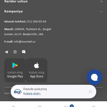
Xaridor uchun
Kompaniya
Ishonch telefoni:
(71) 200-03-03
Manzil:
100044, Toshkent sh., Sergeli
tumani, koʻch. Bezakchilik, 18A
E-mail:
info@oxymed.uz
Yuklab oling
Yuklab oling
Google Play
App Store
Ilovada qulayroq
Sayt yaratuvchi
pharmit.uz
Yuklab olish
0