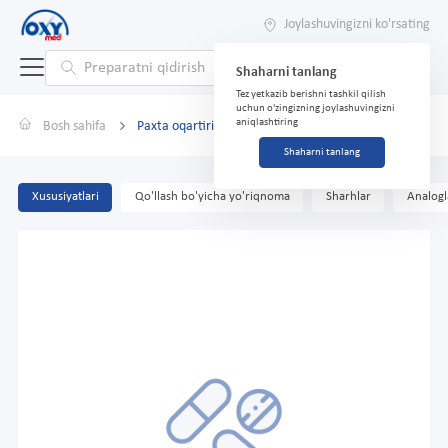
Joylashuvingizni ko'rsating
Shaharni tanlang
Tez yetkazib berishni tashkil qilish
uchun o'zingizning joylashuvingizni
aniqlashtiring
Bosh sahifa
Paxta oqartirilgan gygroskopik nosteril 25 g
Shaharni tanlang
Xususiyatlari
Qo'llash bo'yicha yo'riqnoma
Sharhlar
Analogl