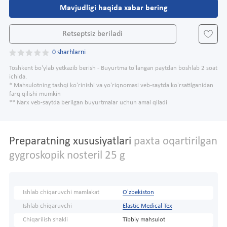
Mavjudligi haqida xabar bering
Retseptsiz beriladi
0 sharhlarni
Toshkent bo'ylab yetkazib berish - Buyurtma to'langan paytdan boshlab 2 soat
ichida.
* Mahsulotning tashqi ko'rinishi va yo'riqnomasi veb-saytda ko'rsatilganidan
farq qilishi mumkin
** Narx veb-saytda berilgan buyurtmalar uchun amal qiladi
Preparatning xususiyatlari
paxta oqartirilgan
gygroskopik nosteril 25 g
Ishlab chiqaruvchi mamlakat
O'zbekiston
Ishlab chiqaruvchi
Elastic Medical Tex
Chiqarilish shakli
Tibbiy mahsulot