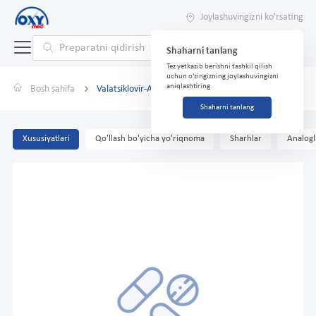
Joylashuvingizni ko'rsating
Shaharni tanlang
Tez yetkazib berishni tashkil qilish
uchun o'zingizning joylashuvingizni
aniqlashtiring
Bosh sahifa
Valatsiklovir-Acos, 500 mg, tab. № 10
Shaharni tanlang
Xususiyatlari
Qo'llash bo'yicha yo'riqnoma
Sharhlar
Analogl