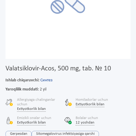
Valatsiklovir-Acos, 500 mg, tab. № 10
Ishlab chiqaruvchi:
Синтез
Yaroqlilik muddati:
2 yil
Allergiyaga chalinganlar
Homiladorlar uchun
uchun
Extiyotkorlik bilan
Extiyotkorlik bilan
Emizikli onalar uchun
Bolalar uchun
Extiyotkorlik bilan
12 yoshdan
Gerpesdan
Sitomegalovirus infektsiyasiga qarshi