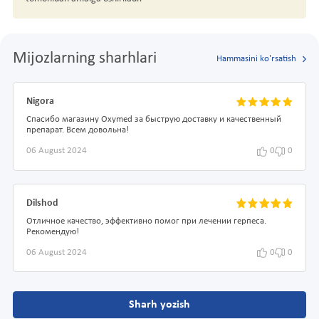
Mijozlarning sharhlari
Hammasini ko'rsatish
Nigora
Спасибо магазину Oxymed за быструю доставку и качественный
препарат. Всем довольна!
06 August 2024
0
0
Dilshod
Отличное качество, эффективно помог при лечении герпеса.
Рекомендую!
06 August 2024
0
0
Sharh yozish