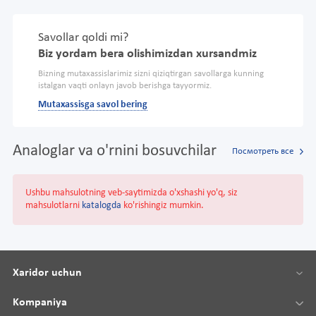
Savollar qoldi mi?
Biz yordam bera olishimizdan xursandmiz
Bizning mutaxassislarimiz sizni qiziqtirgan savollarga kunning
istalgan vaqti onlayn javob berishga tayyormiz.
Mutaxassisga savol bering
Analoglar va o'rnini bosuvchilar
Посмотреть все
Ushbu mahsulotning veb-saytimizda o'xshashi yo'q, siz
mahsulotlarni
katalogda
ko'rishingiz mumkin.
Xaridor uchun
Kompaniya