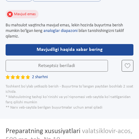
Mavjud emas
Bu mahsulot vaqtincha mavjud emas, lekin hozirda buyurtma berish
mumkin bo'lgan keng
analoglar diapazoni
bilan tanishishingizni taklif
qilamiz.
Mavjudligi haqida xabar bering
Retseptsiz beriladi
2 sharhni
Toshkent bo'ylab yetkazib berish - Buyurtma to'langan paytdan boshlab 2 soat
ichida.
* Mahsulotning tashqi ko'rinishi va yo'riqnomasi veb-saytda ko'rsatilganidan
farq qilishi mumkin
** Narx veb-saytda berilgan buyurtmalar uchun amal qiladi
Preparatning xususiyatlari
valatsiklovir-acos,