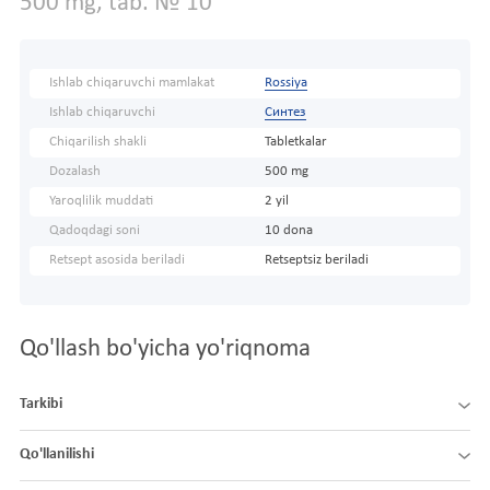
500 mg, tab. № 10
Ishlab chiqaruvchi mamlakat
Rossiya
Ishlab chiqaruvchi
Синтез
Chiqarilish shakli
Tabletkalar
Dozalash
500 mg
Yaroqlilik muddati
2 yil
Qadoqdagi soni
10 dona
Retsept asosida beriladi
Retseptsiz beriladi
Qo'llash bo'yicha yo'riqnoma
Tarkibi
Qo'llanilishi