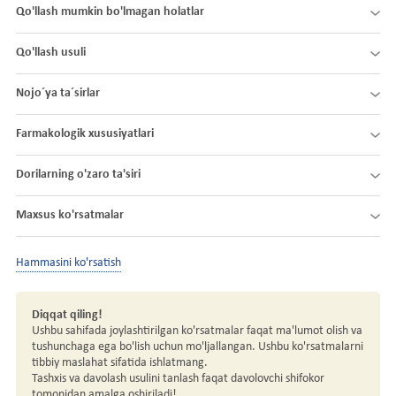
Qo'llash mumkin bo'lmagan holatlar
Qo'llash usuli
Nojo´ya ta´sirlar
Farmakologik xususiyatlari
Dorilarning o'zaro ta'siri
Maxsus ko'rsatmalar
Hammasini ko'rsatish
Diqqat qiling!
Ushbu sahifada joylashtirilgan ko'rsatmalar faqat ma'lumot olish va
tushunchaga ega bo'lish uchun mo'ljallangan. Ushbu ko'rsatmalarni
tibbiy maslahat sifatida ishlatmang.
Tashxis va davolash usulini tanlash faqat davolovchi shifokor
tomonidan amalga oshiriladi!