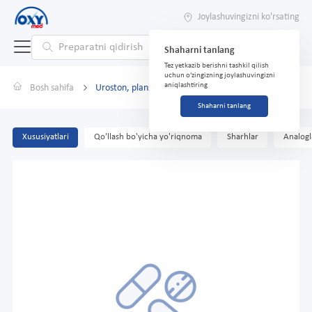
Joylashuvingizni ko'rsating
Shaharni tanlang
Tez yetkazib berishni tashkil qilish
uchun o'zingizning joylashuvingizni
aniqlashtiring
Bosh sahifa
Uroston, planshetlar № 60
Shaharni tanlang
Xususiyatlari
Qo'llash bo'yicha yo'riqnoma
Sharhlar
Analogl