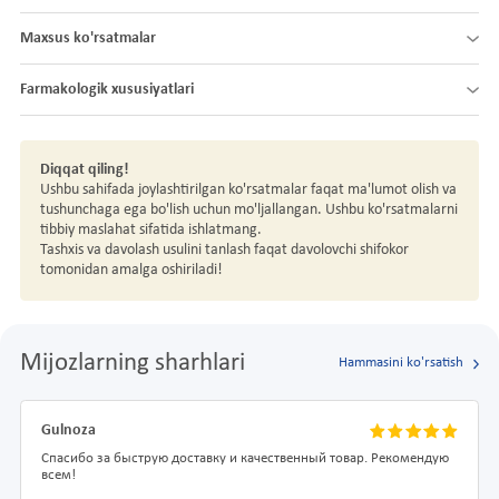
Maxsus ko'rsatmalar
Farmakologik xususiyatlari
Diqqat qiling!
Ushbu sahifada joylashtirilgan ko'rsatmalar faqat ma'lumot olish va
tushunchaga ega bo'lish uchun mo'ljallangan. Ushbu ko'rsatmalarni
tibbiy maslahat sifatida ishlatmang.
Tashxis va davolash usulini tanlash faqat davolovchi shifokor
tomonidan amalga oshiriladi!
Mijozlarning sharhlari
Hammasini ko'rsatish
Gulnoza
Спасибо за быструю доставку и качественный товар. Рекомендую
всем!