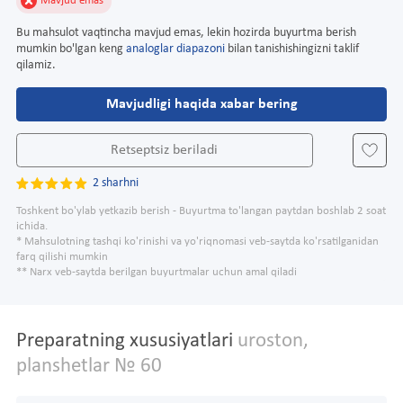
Mavjud emas
Bu mahsulot vaqtincha mavjud emas, lekin hozirda buyurtma berish
mumkin bo'lgan keng
analoglar diapazoni
bilan tanishishingizni taklif
qilamiz.
Mavjudligi haqida xabar bering
Retseptsiz beriladi
2 sharhni
Toshkent bo'ylab yetkazib berish - Buyurtma to'langan paytdan boshlab 2 soat
ichida.
* Mahsulotning tashqi ko'rinishi va yo'riqnomasi veb-saytda ko'rsatilganidan
farq qilishi mumkin
** Narx veb-saytda berilgan buyurtmalar uchun amal qiladi
Preparatning xususiyatlari
uroston,
planshetlar № 60