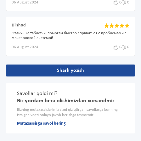
06 August 2024
0
0
Dilshod
Отличные таблетки, помогли быстро справиться с проблемами с
мочеполовой системой.
06 August 2024
0
0
Sharh yozish
Savollar qoldi mi?
Biz yordam bera olishimizdan xursandmiz
Bizning mutaxassislarimiz sizni qiziqtirgan savollarga kunning
istalgan vaqti onlayn javob berishga tayyormiz.
Mutaxassisga savol bering