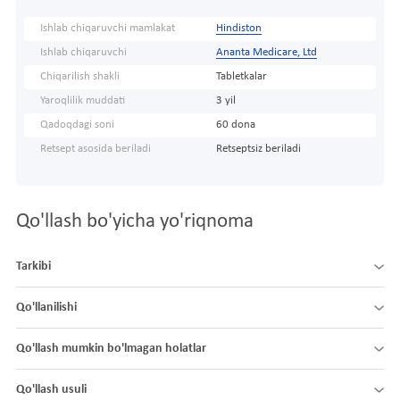
Ishlab chiqaruvchi mamlakat
Hindiston
Ishlab chiqaruvchi
Ananta Medicare, Ltd
Chiqarilish shakli
Tabletkalar
Yaroqlilik muddati
3 yil
Qadoqdagi soni
60 dona
Retsept asosida beriladi
Retseptsiz beriladi
Qo'llash bo'yicha yo'riqnoma
Tarkibi
Qo'llanilishi
Qo'llash mumkin bo'lmagan holatlar
Qo'llash usuli