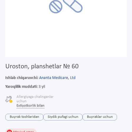
Uroston, planshetlar № 60
Ishlab chiqaruvchi:
Ananta Medicare, Ltd
Yaroqlilik muddati:
3 yil
Allergiyaga chalinganlar
uchun
Extiyotkorlik bilan
Buyrak toshlaridan
Siydik pufagi uchun
Buyraklar uchun