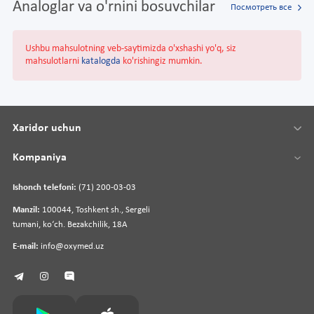
Analoglar va o'rnini bosuvchilar
Посмотреть все
Ushbu mahsulotning veb-saytimizda o'xshashi yo'q, siz
mahsulotlarni
katalogda
ko'rishingiz mumkin.
Xaridor uchun
Kompaniya
Ishonch telefoni:
(71) 200-03-03
Manzil:
100044, Toshkent sh., Sergeli
tumani, koʻch. Bezakchilik, 18A
E-mail:
info@oxymed.uz