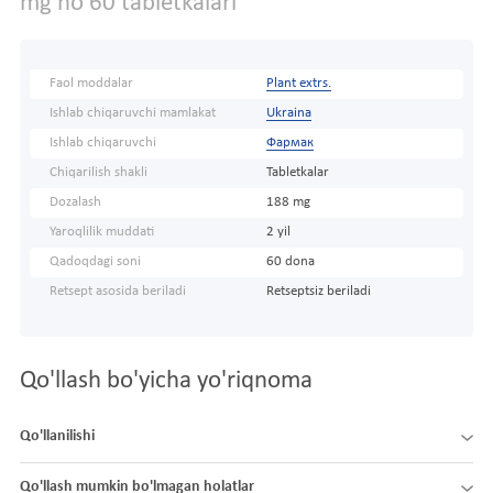
mg no 60 tabletkalari
Faol moddalar
Plant extrs.
Ishlab chiqaruvchi mamlakat
Ukraina
Ishlab chiqaruvchi
Фармак
Chiqarilish shakli
Tabletkalar
Dozalash
188 mg
Yaroqlilik muddati
2 yil
Qadoqdagi soni
60 dona
Retsept asosida beriladi
Retseptsiz beriladi
Qo'llash bo'yicha yo'riqnoma
Qo'llanilishi
Qo'llash mumkin bo'lmagan holatlar