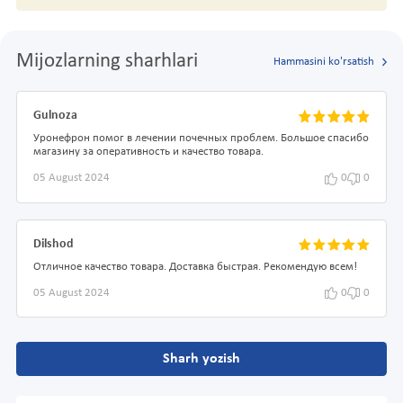
Mijozlarning sharhlari
Hammasini ko'rsatish
Gulnoza
Уронефрон помог в лечении почечных проблем. Большое спасибо
магазину за оперативность и качество товара.
05 August 2024
0
0
Dilshod
Отличное качество товара. Доставка быстрая. Рекомендую всем!
05 August 2024
0
0
Sharh yozish