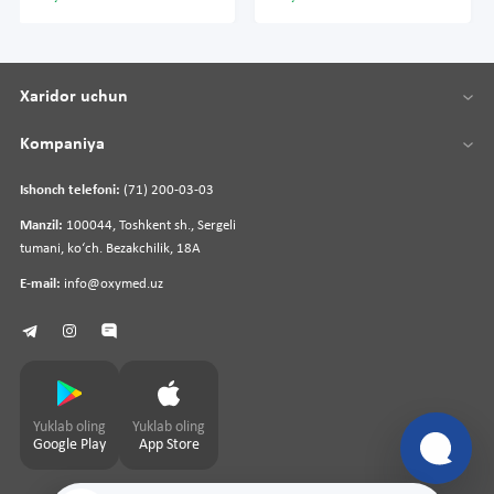
Xaridor uchun
Kompaniya
Ishonch telefoni:
(71) 200-03-03
Manzil:
100044, Toshkent sh., Sergeli
tumani, koʻch. Bezakchilik, 18A
E-mail:
info@oxymed.uz
Yuklab oling
Yuklab oling
Google Play
App Store