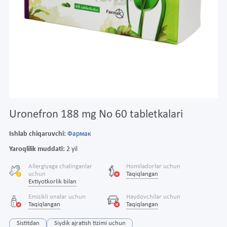
Uronefron 188 mg No 60 tabletkalari
Ishlab chiqaruvchi:
Фармак
Yaroqlilik muddati:
2 yil
Allergiyaga chalinganlar
Homiladorlar uchun
uchun
Taqiqlangan
Extiyotkorlik bilan
Emizikli onalar uchun
Haydovchilar uchun
Taqiqlangan
Taqiqlangan
Sistitdan
Siydik ajratish tizimi uchun