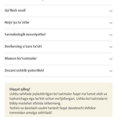
Qo'llash usuli
Nojo´ya ta´sirlar
Farmakologik xususiyatlari
Dorilarning o'zaro ta'siri
Maxsus ko'rsatmalar
Dozani oshirib yuborilishi
Diqqat qiling!
Ushbu sahifada joylashtirilgan ko'rsatmalar faqat ma'lumot olish va
tushunchaga ega bo'lish uchun mo'ljallangan. Ushbu ko'rsatmalarni
tibbiy maslahat sifatida ishlatmang.
Tashxis va davolash usulini tanlash faqat davolovchi shifokor
tomonidan amalga oshiriladi!