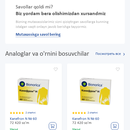
Savollar qoldi mi?
Biz yordam bera olishimizdan xursandmiz
Bizning mutaxassislarimiz sizni qiziqtirgan savollarga kunning
istalgan vaqti onlayn javob berishga tayyormiz.
Mutaxassisga savol bering
Analoglar va o'rnini bosuvchilar
Посмотреть все
2 sharhni
2 sharhni
Kanefron N № 60
Kanefron N № 60
72 420 so'm
72 420 so'm
Mavjud
Mavjud