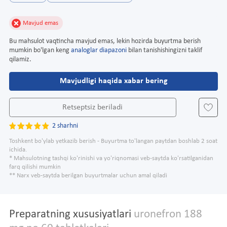
Mavjud emas
Bu mahsulot vaqtincha mavjud emas, lekin hozirda buyurtma berish
mumkin bo'lgan keng
analoglar diapazoni
bilan tanishishingizni taklif
qilamiz.
Mavjudligi haqida xabar bering
Retseptsiz beriladi
2 sharhni
Toshkent bo'ylab yetkazib berish - Buyurtma to'langan paytdan boshlab 2 soat
ichida.
* Mahsulotning tashqi ko'rinishi va yo'riqnomasi veb-saytda ko'rsatilganidan
farq qilishi mumkin
** Narx veb-saytda berilgan buyurtmalar uchun amal qiladi
Preparatning xususiyatlari
uronefron 188