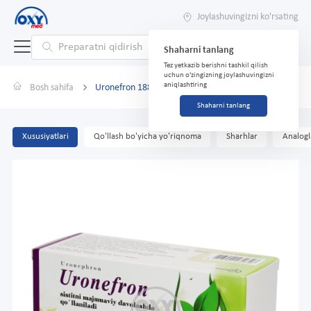
Joylashuvingizni ko'rsating
Shaharni tanlang
Tez yetkazib berishni tashkil qilish
uchun o'zingizning joylashuvingizni
aniqlashtiring
Bosh sahifa
Uronefron 188 mg No 60 tabletkalari
Shaharni tanlang
Xususiyatlari
Qo'llash bo'yicha yo'riqnoma
Sharhlar
Analogl