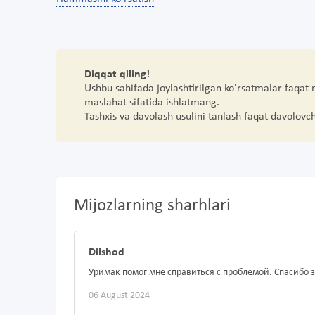
Diqqat qiling!
Ushbu sahifada joylashtirilgan ko'rsatmalar faqat
maslahat sifatida ishlatmang.
Tashxis va davolash usulini tanlash faqat davolovc
Mijozlarning sharhlari
Dilshod
Уримак помог мне справиться с проблемой. Спасибо з
06 August 2024