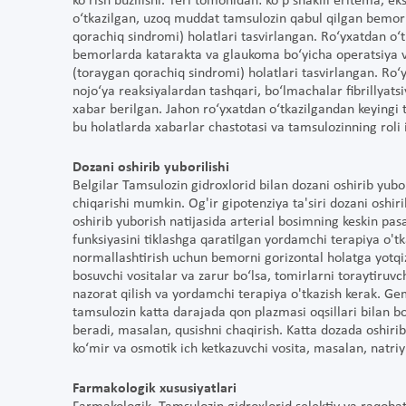
ko‘rish buzilishi. Teri tomonidan: ko‘p shaklli eritema, 
o‘tkazilgan, uzoq muddat tamsulozin qabul qilgan bemorla
qorachiq sindromi) holatlari tasvirlangan. Ro‘yxatdan o‘
bemorlarda katarakta va glaukoma bo‘yicha operatsiya vaq
(toraygan qorachiq sindromi) holatlari tasvirlangan. Ro‘y
nojo‘ya reaksiyalardan tashqari, bo‘lmachalar fibrillyatsiy
xabar berilgan. Jahon ro‘yxatdan o‘tkazilgandan keyingi 
bu holatlarda xabarlar chastotasi va tamsulozinning roli
Dozani oshirib yuborilishi
Belgilar Tamsulozin gidroxlorid bilan dozani oshirib yubori
chiqarishi mumkin. Og'ir gipotenziya ta'siri dozani oshir
oshirib yuborish natijasida arterial bosimning keskin pa
funksiyasini tiklashga qaratilgan yordamchi terapiya o'tka
normallashtirish uchun bemorni gorizontal holatga yotq
bosuvchi vositalar va zarur bo‘lsa, tomirlarni toraytiruvch
nazorat qilish va yordamchi terapiya o'tkazish kerak. G
tamsulozin katta darajada qon plazmasi oqsillari bilan bo
beradi, masalan, qusishni chaqirish. Katta dozada oshiri
ko‘mir va osmotik ich ketkazuvchi vosita, masalan, natriy 
Farmakologik xususiyatlari