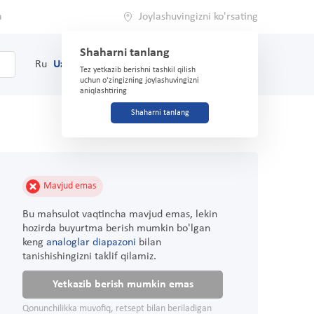
a
Joylashuvingizni ko'rsating
Shaharni tanlang
0
Savat
Ru
Uz
(71) 200-03-03
Tez yetkazib berishni tashkil qilish
uchun o'zingizning joylashuvingizni
aniqlashtiring
Shaharni tanlang
Mavjud emas
Bu mahsulot vaqtincha mavjud emas, lekin
hozirda buyurtma berish mumkin bo'lgan
keng
analoglar diapazoni
bilan
tanishishingizni taklif qilamiz.
Yetkazib berish mumkin emas
Qonunchilikka muvofiq, retsept bilan beriladigan