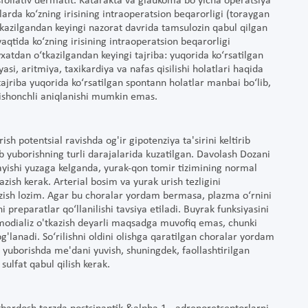
eksfoliativ dermatit. Katarakta va glaukoma bo‘yicha operatsiya
rda ko‘zning irisining intraoperatsion beqarorligi (toraygan
tkazilgandan keyingi nazorat davrida tamsulozin qabul qilgan
tida ko‘zning irisining intraoperatsion beqarorligi
xatdan o‘tkazilgandan keyingi tajriba: yuqorida ko‘rsatilgan
asi, aritmiya, taxikardiya va nafas qisilishi holatlari haqida
tajriba yuqorida ko‘rsatilgan spontann holatlar manbai bo‘lib,
 ishonchli aniqlanishi mumkin emas.
sh potentsial ravishda og'ir gipotenziya ta'sirini keltirib
ib yuborishning turli darajalarida kuzatilgan. Davolash Dozani
sayishi yuzaga kelganda, yurak-qon tomir tizimining normal
zish kerak. Arterial bosim va yurak urish tezligini
izish lozim. Agar bu choralar yordam bermasa, plazma o‘rnini
i preparatlar qo‘llanilishi tavsiya etiladi. Buyrak funksiyasini
emodializ o'tkazish deyarli maqsadga muvofiq emas, chunki
g'lanadi. So‘rilishni oldini olishga qaratilgan choralar yordam
b yuborishda me'dani yuvish, shuningdek, faollashtirilgan
sulfat qabul qilish kerak.