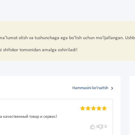
 ma'lumot olish va tushunchaga ega bo'lish uchun mo'ljallangan. Ushb
hi shifokor tomonidan amalga oshiriladi!
Hammasini ko'rsatish
а качественный товар и сервис!
0
0