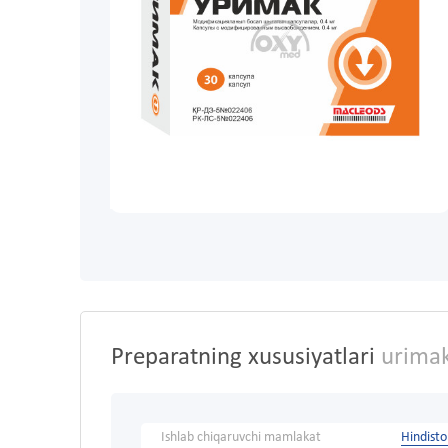
Preparatning xususiyatlari
urimak
Ishlab chiqaruvchi mamlakat
Hindist