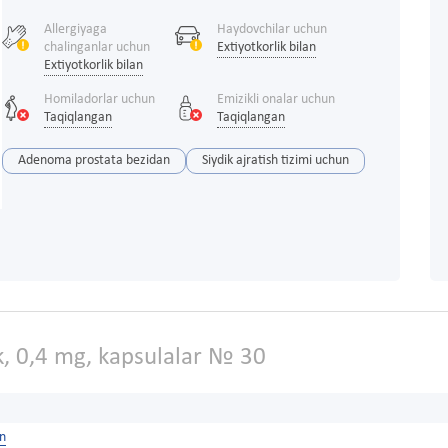
Allergiyaga
Haydovchilar uchun
chalinganlar uchun
Extiyotkorlik bilan
Extiyotkorlik bilan
Homiladorlar uchun
Emizikli onalar uchun
Taqiqlangan
Taqiqlangan
Adenoma prostata bezidan
Siydik ajratish tizimi uchun
, 0,4 mg, kapsulalar № 30
on