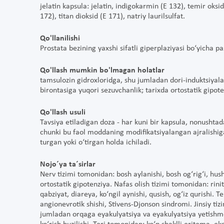
jelatin kapsula: jelatin, indigokarmin (E 132), temir oksid
172), titan dioksid (E 171), natriy laurilsulfat.
Qo'llanilishi
Prostata bezining yaxshi sifatli giperplaziyasi bo‘yicha pas
Qo'llash mumkin bo'lmagan holatlar
tamsulozin gidroxloridga, shu jumladan dori-induktsiya
birontasiga yuqori sezuvchanlik; tarixda ortostatik gipote
Qo'llash usuli
Tavsiya etiladigan doza - har kuni bir kapsula, nonushta
chunki bu faol moddaning modifikatsiyalangan ajralishiga t
turgan yoki o‘tirgan holda ichiladi.
Nojo´ya ta´sirlar
Nerv tizimi tomonidan: bosh aylanishi, bosh og‘rig‘i, hus
ortostatik gipotenziya. Nafas olish tizimi tomonidan: rin
qabziyat, diareya, ko‘ngil aynishi, qusish, og‘iz qurishi.
angionevrotik shishi, Stivens-Djonson sindromi. Jinsiy tiz
jumladan orqaga eyakulyatsiya va eyakulyatsiya yetishmov