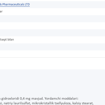
s Pharmaceuticals LTD
ar
tsept bilan
in gidroxloridi 0,4 mg mavjud. Yordamchi moddalari:
, natriy laurilsulfat, mikrokristallik tsellyuloza, kalsiy stearat,