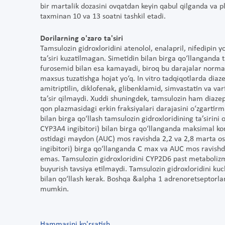
bir martalik dozasini ovqatdan keyin qabul qilganda va 
taxminan 10 va 13 soatni tashkil etadi.
Dorilarning o'zaro ta'siri
Tamsulozin gidroxloridini atenolol, enalapril, nifedipin yo
ta’siri kuzatilmagan. Simetidin bilan birga qo‘llanganda
furosemid bilan esa kamayadi, biroq bu darajalar norma
maxsus tuzatishga hojat yo‘q. In vitro tadqiqotlarda dia
amitriptilin, diklofenak, glibenklamid, simvastatin va va
ta’sir qilmaydi. Xuddi shuningdek, tamsulozin ham diaze
qon plazmasidagi erkin fraksiyalari darajasini o‘zgartirm
bilan birga qo‘llash tamsulozin gidroxloridining ta’sirini
CYP3A4 ingibitori) bilan birga qo‘llanganda maksimal kon
ostidagi maydon (AUC) mos ravishda 2,2 va 2,8 marta osh
ingibitori) birga qo‘llanganda C max va AUC mos ravishda
emas. Tamsulozin gidroxloridini CYP2D6 past metabolizmi
buyurish tavsiya etilmaydi. Tamsulozin gidroxloridini kuch
bilan qo‘llash kerak. Boshqa &alpha 1 adrenoretseptorlar 
mumkin.
Hammasini ko'rsatish