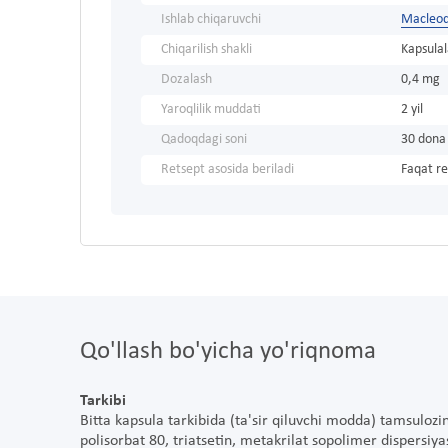
Ishlab chiqaruvchi
Macleod
Chiqarilish shakli
Kapsulal
Dozalash
0,4 mg
Yaroqlilik muddati
2 yil
Qadoqdagi soni
30 dona
Retsept asosida beriladi
Faqat re
Qo'llash bo'yicha yo'riqnoma
Tarkibi
Bitta kapsula tarkibida (ta'sir qiluvchi modda) tamsuloz
polisorbat 80, triatsetin, metakrilat sopolimer dispersiyasi