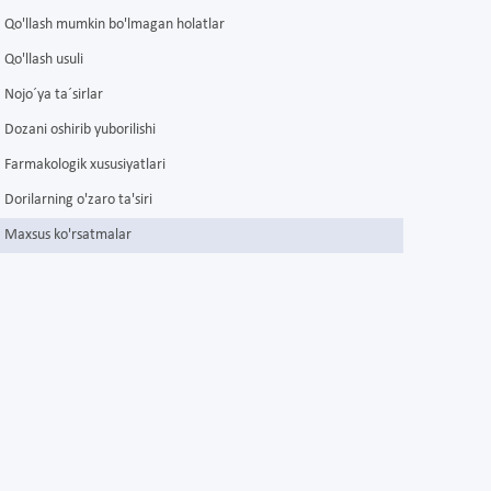
Qo'llash mumkin bo'lmagan holatlar
Qo'llash usuli
Nojo´ya ta´sirlar
Dozani oshirib yuborilishi
Farmakologik xususiyatlari
Dorilarning o'zaro ta'siri
Maxsus ko'rsatmalar