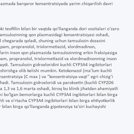
plazmada barqaror konsentratsiyada yarim chiqarilish davri
ki teofillin bilan bir vaqtda qo‘llanganda dori vositalari o‘zaro
 tamsulozinning qon plazmasidagi konsentratsiyasi oshadi,
l chegarada qoladi, shuning uchun tamsulozin dozasini
zepam, propranolol, trixlormetiazid, xlordmadinon,
rfarin inson qon plazmasida tamsulozinning erkin fraksiyasiga
pam, propranolol, trixlormetiazid va xlordmadinonning inson
aydi. Tamsulozin gidroxloridini kuchli CYP3A4 ingibitorlari
 oshirishga olib kelishi mumkin. Ketokonazol (ma’lum kuchli
sentratsiya (C max ) va “konsentratsiya-vaqt” egri chizig‘i
adi. Tamsulozin gidroxloridi va paroksetin (kuchli CYP2D6
 1,3 va 1,6 marta oshadi, biroq bu klinik jihatdan ahamiyatli
 bo‘lgan bemorlarga kuchli CYP3A4 ingibitorlari bilan birga
li va o‘rtacha CYP3A4 ingibitorlari bilan birga ehtiyotkorlik
bilan birga qo‘llanganda gipotenziya ta’siri kuchayishi