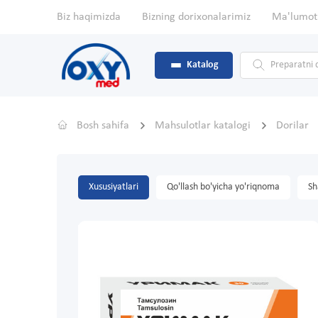
Biz haqimizda
Bizning dorixonalarimiz
Ma'lumot
Katalog
Bosh sahifa
Mahsulotlar katalogi
Dorilar
Xususiyatlari
Qo'llash bo'yicha yo'riqnoma
Sh