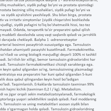
tbardosh tarzda postsinaptik &alpha 1 - adrenoretseptorlarni,
lliq mushaklari, siydik pufagi bo‘yni va prostata qismidagi
rostata bezining silliq mushaklari, siydik pufagi bo‘yni va
 va siydik ajralishini yaxshilaydi. Shu bilan birga, prostata
ktiv va irritativ simptomlar (siydik chiqarishni boshlashda
vjudligi, siydik pufagini to‘liq bo‘shatmaslik hissi, tez-tez
kamayadi. Odatda, terapevtik ta’sir preparatni qabul qilish
oq muddatli davolashda uzoq vaqt saqlanib qoladi va jarrohlik
arli darajada cheklaydi. &alpha 1 -adrenoretseptor
 arterial bosimni pasaytirish xususiyatiga ega. Tamsulozin
 jihatdan ahamiyatli pasayishi kuzatilmadi. Farmakokinetika.
 so‘riladi va uning biologik mavjudligi deyarli 100% ni tashkil
adi. So‘rilish bir xilligi, bemor tamsulozin gidroxloridini har
adi. Tamsulozin farmakokinetikasi chiziqli xarakterga ega.
an keyin qabul qilgandan so‘ng, tamsulozinning plazmadagi
sentratsiya esa preparatni har kuni qabul qilgandan 5-kuni
alik doza qabul qilingandan keyin hosil bo‘ladigan
bo‘ladi. Taqsimlanish. Erkaklarda tamsulozin taxminan 99%
nish hajmi kichik (taxminan 0,2 l / kg). Metabolizm.
di va jigar orqali sekin metabolizatsiyalanadi, farmakologik
eptorlarga yuqori selektivlikni saqlab qoladi. Faol moddaning
. Tamsulozin va uning metabolitlari asosan siydik bilan
dda o‘zgarmagan holda qoladi. Tamsulozin gidroxloridning