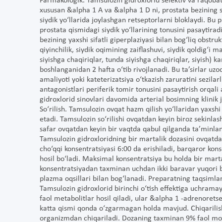
Farmakologik. Tamsulozin gidroxlorid selektiv va raqoba
xususan &alpha 1 A va &alpha 1 D ni, prostata bezining si
siydik yo‘llarida joylashgan retseptorlarni bloklaydi. Bu p
prostata qismidagi siydik yo‘llarining tonusini pasaytiradi
bezining yaxshi sifatli giperplaziyasi bilan bog‘liq obstru
qiyinchilik, siydik oqimining zaiflashuvi, siydik qoldig‘i ma
siyishga chaqiriqlar, tunda siyishga chaqiriqlar, siyish) 
boshlanganidan 2 hafta o‘tib rivojlanadi. Bu ta’sirlar uz
amaliyoti yoki kateterizatsiya o‘tkazish zaruratini sezil
antagonistlari periferik tomir tonusini pasaytirish orqali
gidroxlorid sinovlari davomida arterial bosimning klinik
So‘rilish. Tamsulozin ovqat hazm qilish yo‘llaridan yaxshi
etadi. Tamsulozin so‘rilishi ovqatdan keyin biroz sekinlash
safar ovqatdan keyin bir vaqtda qabul qilganda ta’minlan
Tamsulozin gidroxloridning bir martalik dozasini ovqatd
cho‘qqi konsentratsiyasi 6:00 da erishiladi, barqaror kon
hosil bo‘ladi. Maksimal konsentratsiya bu holda bir mart
konsentratsiyadan taxminan uchdan ikki baravar yuqori 
plazma oqsillari bilan bog‘lanadi. Preparatning taqsimla
Tamsulozin gidroxlorid birinchi o‘tish effektiga uchramay
faol metabolitlar hosil qiladi, ular &alpha 1 -adrenorets
katta qismi qonda o‘zgarmagan holda mavjud. Chiqarilish
organizmdan chiqariladi. Dozaning taxminan 9% faol mo