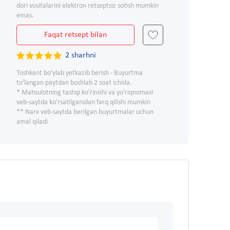
dori vositalarini elektron retseptsiz sotish mumkin
emas.
Faqat retsept bilan
2 sharhni
Toshkent bo'ylab yetkazib berish - Buyurtma
to'langan paytdan boshlab 2 soat ichida.
* Mahsulotning tashqi ko'rinishi va yo'riqnomasi
veb-saytda ko'rsatilganidan farq qilishi mumkin
** Narx veb-saytda berilgan buyurtmalar uchun
amal qiladi