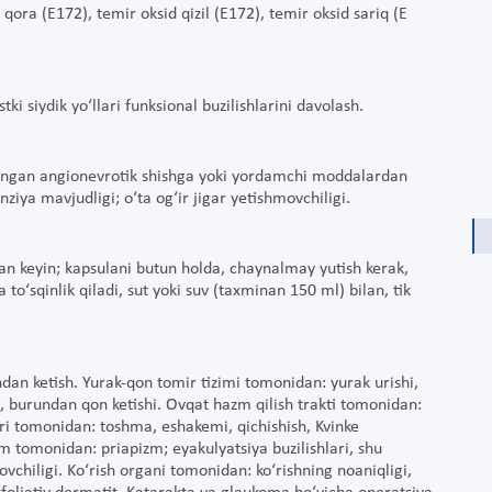
 qora (E172), temir oksid qizil (E172), temir oksid sariq (E
tki siydik yo‘llari funksional buzilishlarini davolash.
langan angionevrotik shishga yoki yordamchi moddalardan
nziya mavjudligi; o‘ta og‘ir jigar yetishmovchiligi.
dan keyin; kapsulani butun holda, chaynalmay yutish kerak,
o‘sqinlik qiladi, sut yoki suv (taxminan 150 ml) bilan, tik
hdan ketish. Yurak-qon tomir tizimi tomonidan: yurak urishi,
it, burundan qon ketishi. Ovqat hazm qilish trakti tomonidan:
 Teri tomonidan: toshma, eshakemi, qichishish, Kvinke
im tomonidan: priapizm; eyakulyatsiya buzilishlari, shu
chiligi. Ko‘rish organi tomonidan: ko‘rishning noaniqligi,