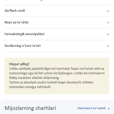
Qo'llash usuli
Nojo´ya ta´sirlar
Farmakologik xususiyatlari
Dorilarning o'zaro ta'siri
Diqqat qiling!
Ushbu sahifada joylashtirilgan ko'rsatmalar faqat ma'lumot olish va
tushunchaga ega bo'lish uchun mo'ljallangan. Ushbu ko'rsatmalarni
tibbiy maslahat sifatida ishlatmang.
Tashxis va davolash usulini tanlash faqat davolovchi shifokor
tomonidan amalga oshiriladi!
Mijozlarning sharhlari
Hammasini ko'rsatish