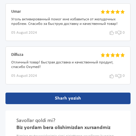
Umar
Уголь активированный помог мне избавиться от желудочных
проблем. Спасибо за быструю доставку и качественный товар!
05 August 2024
0
0
Dilfuza
Отличный товар! Быстрая доставка и качественный продукт,
спасибо Oxymed!
05 August 2024
0
0
Sharh yozish
Savollar qoldi mi?
Biz yordam bera olishimizdan xursandmiz