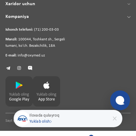
Xaridor uchun
Kompaniya
Ishonch telefoni:
(71) 200-03-03
Manzil:
100044, Toshkent sh., Sergeli
tumani, koʻch. Bezakchilik, 18A
E-mail:
info@oxymed.uz
Yuklab oling
Yuklab oling
Google Play
App Store
Ilovada qulayroq
Sayt yaratuvchi
pharmit.uz
Yuklab olish