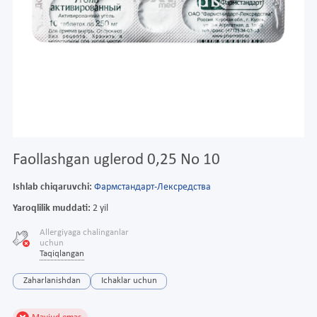
Faollashgan uglerod 0,25 No 10
Ishlab chiqaruvchi:
Фармстандарт-Лексредства
Yaroqlilik muddati:
2 yil
Allergiyaga chalinganlar
uchun
Taqiqlangan
Zaharlanishdan
Ichaklar uchun