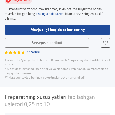
Mavjud emas
Bu mahsulot vaqtincha mavjud emas, lekin hozirda buyurtma berish
mumkin bo'lgan keng
analoglar diapazoni
bilan tanishishingizni taklif
qilamiz.
Mavjudligi haqida xabar bering
Retseptsiz beriladi
2 sharhni
Toshkent bo'ylab yetkazib berish - Buyurtma to'langan paytdan boshlab 2 soat
ichida.
* Mahsulotning tashqi ko'rinishi va yo'riqnomasi veb-saytda ko'rsatilganidan
farq qilishi mumkin
** Narx veb-saytda berilgan buyurtmalar uchun amal qiladi
Preparatning xususiyatlari
faollashgan
uglerod 0,25 no 10