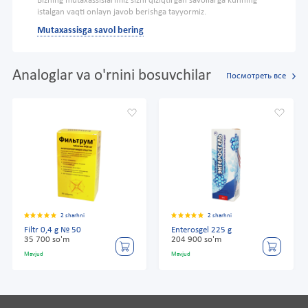
Bizning mutaxassislarimiz sizni qiziqtirgan savollarga kunning
istalgan vaqti onlayn javob berishga tayyormiz.
Mutaxassisga savol bering
Analoglar va o'rnini bosuvchilar
Посмотреть все
2 sharhni
2 sharhni
Filtr 0,4 g № 50
Enterosgel 225 g
35 700 so'm
204 900 so'm
Mavjud
Mavjud