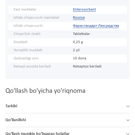
Faol moddalar
Enterosorbent
Ishlab chiqaruvchi mamlakat
Rossiya
Ishlab chiqaruvchi
Фармстандарт-Лексредства
Chiqarilish shakli
Tabletkalar
Dozalash
0,25 g
Yaroqlilik muddati
2 yil
Qadoqdagi soni
10 dona
Retsept asosida beriladi
Retseptsiz beriladi
Qo'llash bo'yicha yo'riqnoma
Tarkibi
Qo'llanilishi
Qo'llash mumkin bo'lmagan holatlar