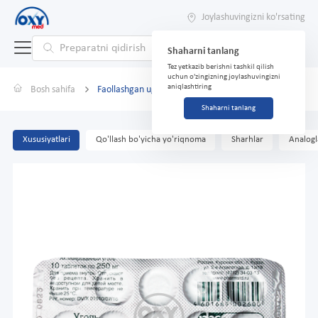
Joylashuvingizni ko'rsating
Shaharni tanlang
Tez yetkazib berishni tashkil qilish
uchun o'zingizning joylashuvingizni
aniqlashtiring
Bosh sahifa
Faollashgan uglerod 0,25 No 10
Shaharni tanlang
Xususiyatlari
Qo'llash bo'yicha yo'riqnoma
Sharhlar
Analogl