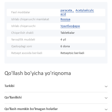
paraceta ,
Acetylsalicylic
Faol moddalar
acid
Ishlab chiqaruvchi mamlakat
Rossiya
Ishlab chiqaruvchi
Уралбиофарм
Chiqarilish shakli
Tabletkalar
Yaroqlilik muddati
4 yil
Qadoqdagi soni
6 dona
Retsept asosida beriladi
Retseptsiz beriladi
Qo'llash bo'yicha yo'riqnoma
Tarkibi
Qo'llanilishi
Qo'llash mumkin bo'lmagan holatlar