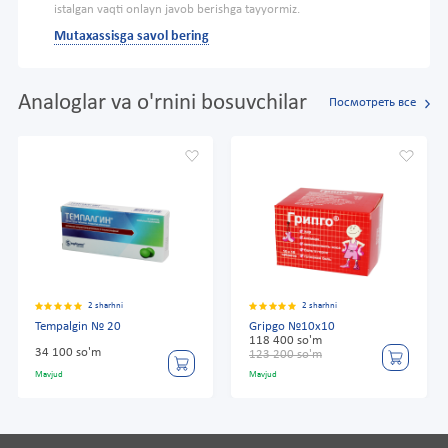
istalgan vaqti onlayn javob berishga tayyormiz.
Mutaxassisga savol bering
Analoglar va o'rnini bosuvchilar
Посмотреть все
2 sharhni
2 sharhni
Tempalgin № 20
Gripgo №10x10
118 400 so'm
34 100 so'm
123 200 so'm
Mavjud
Mavjud