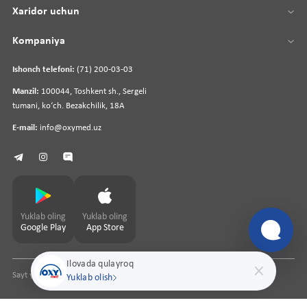
Xaridor uchun
Kompaniya
Ishonch telefoni:
(71) 200-03-03
Manzil:
100044, Toshkent sh., Sergeli
tumani, koʻch. Bezakchilik, 18A
E-mail:
info@oxymed.uz
Yuklab oling
Yuklab oling
Google Play
App Store
Ilovada qulayroq
Sayt yaratuvchi
pharmit.uz
Yuklab olish