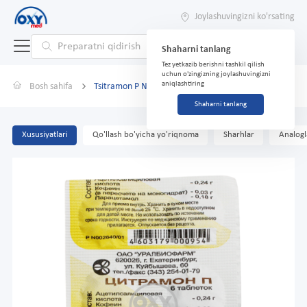
Joylashuvingizni ko'rsating
Shaharni tanlang
Tez yetkazib berishni tashkil qilish
uchun o'zingizning joylashuvingizni
aniqlashtiring
Bosh sahifa
Tsitramon P №6
Shaharni tanlang
Xususiyatlari
Qo'llash bo'yicha yo'riqnoma
Sharhlar
Analogl