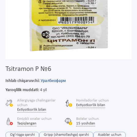
Tsitramon P №6
Ishlab chiqaruvchi:
Уралбиофарм
Yaroqlilik muddati:
4 yil
Allergiyaga chalinganlar
Homiladorlar uchun
uchun
Extiyotkorlik bilan
Extiyotkorlik bilan
Emizikli onalar uchun
Bolalar uchun
Taqiqlangan
15 yoshdan
Og'riqga qarshi
Gripp (shamollashga) qarshi
Asablar uchun