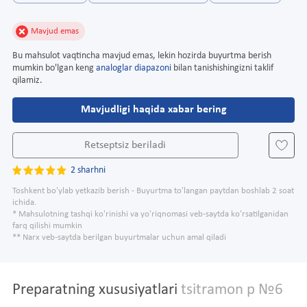
Mavjud emas
Bu mahsulot vaqtincha mavjud emas, lekin hozirda buyurtma berish
mumkin bo'lgan keng
analoglar diapazoni
bilan tanishishingizni taklif
qilamiz.
Mavjudligi haqida xabar bering
Retseptsiz beriladi
2 sharhni
Toshkent bo'ylab yetkazib berish - Buyurtma to'langan paytdan boshlab 2 soat
ichida.
* Mahsulotning tashqi ko'rinishi va yo'riqnomasi veb-saytda ko'rsatilganidan
farq qilishi mumkin
** Narx veb-saytda berilgan buyurtmalar uchun amal qiladi
Preparatning xususiyatlari
tsitramon p №6