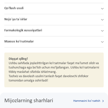
Qo'llash usuli
Nojo´ya ta´sirlar
Farmakologik xususiyatlari
Maxsus ko'rsatmalar
Diqqat qiling!
Ushbu sahifada joylashtirilgan ko'rsatmalar faqat ma'lumot olish va
tushunchaga ega bo'lish uchun mo'ljallangan. Ushbu ko'rsatmalarni
tibbiy maslahat sifatida ishlatmang.
Tashxis va davolash usulini tanlash faqat davolovchi shifokor
tomonidan amalga oshiriladi!
Mijozlarning sharhlari
Hammasini ko'rsatish