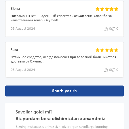
Elena
Цитрамон П №6 - надежный спаситель от мигрени. Спасибо за
качественный товар, Oxymed!
05 August 2024
0
0
Sara
Отличное средство, всегда помогает при головной боли. Быстрая
доставка от Oxymed.
05 August 2024
0
0
Sharh yozish
Savollar qoldi mi?
Biz yordam bera olishimizdan xursandmiz
Bizning mutaxassislarimiz sizni qiziqtirgan savollarga kunning