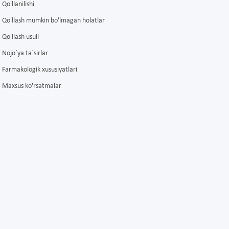
Qo'llanilishi
Qo'llash mumkin bo'lmagan holatlar
Qo'llash usuli
Nojo´ya ta´sirlar
Farmakologik xususiyatlari
Maxsus ko'rsatmalar