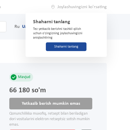
a
Joylashuvingizni ko'rsating
Shaharni tanlang
0
Savat
Ru
Uz
(71) 200-03-03
Tez yetkazib berishni tashkil qilish
uchun o'zingizning joylashuvingizni
aniqlashtiring
Shaharni tanlang
Mavjud
66 180 so'm
Yetkazib berish mumkin emas
Qonunchilikka muvofiq, retsept bilan beriladigan
dori vositalarini elektron retseptsiz sotish mumkin
emas.