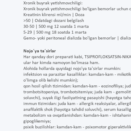
Xronik buyrak yetishmovchiligi:
Xronik buyrak yetishmovchiligi bo'lgan bemorlar uchun dor
Kreatinin klirensi ml/min | Doza
>50 | Odatdagi dozani belgilash
30-50 | 500 mg 12 soatda 1 marta
5-29 | 500 mg 18 soatda 1 marta
Gemo- yoki peritoneal dializda bo'lgan bemorlar | diali
Nojo´ya ta´sirlar
Har qanday dori preparati kabi, TSIPROFLOKSATSIN-NIKA h
ular har kimda namoyon bo'lmasa ham.
Alohida hollarda quyidagi nojo'ya ta'sirlar mumkin:
infektsion va parazitar kasalliklar: kamdan-kam - mikotik
o'limga olib kelishi mumkin);
qon hosil qilish tizimidan: kamdan-kam - eozinofiliya; ju
trombotsitopeniya, trombotsitemiya; juda kam - gemoliti
soluvchi), suyak iligi faoliyatining pasayishi (hayotga tah
immun tizimidan: juda kam - allergik reaksiyalar, allergik
anafilaktik shok (hayotga tahdid soluvchi), serum kasallig
metabolizm va ovqatlanishdan: kamdan-kam - ishtahaning
gipoglikemiya;
psixik buzilishlar: kamdan-kam - psixomotor giperaktivlik