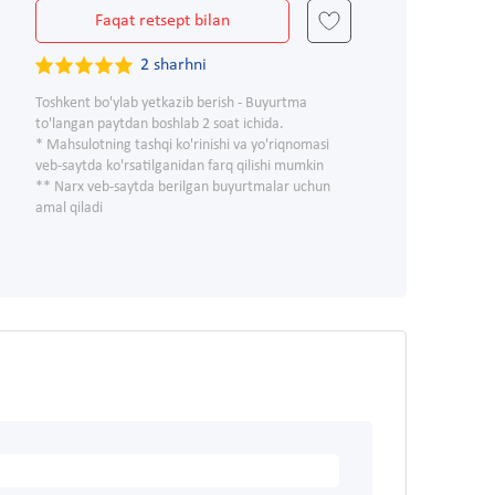
Faqat retsept bilan
2 sharhni
Toshkent bo'ylab yetkazib berish - Buyurtma
to'langan paytdan boshlab 2 soat ichida.
* Mahsulotning tashqi ko'rinishi va yo'riqnomasi
veb-saytda ko'rsatilganidan farq qilishi mumkin
** Narx veb-saytda berilgan buyurtmalar uchun
amal qiladi