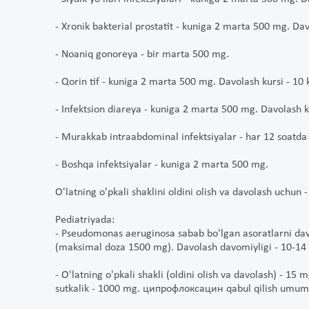
- Xronik bakterial prostatit - kuniga 2 marta 500 mg. Dav
- Noaniq gonoreya - bir marta 500 mg.
- Qorin tif - kuniga 2 marta 500 mg. Davolash kursi - 10 
- Infektsion diareya - kuniga 2 marta 500 mg. Davolash ku
- Murakkab intraabdominal infektsiyalar - har 12 soatd
- Boshqa infektsiyalar - kuniga 2 marta 500 mg.
O'latning o'pkali shaklini oldini olish va davolash uchu
Pediatriyada:
- Pseudomonas aeruginosa sabab bo'lgan asoratlarni da
(maksimal doza 1500 mg). Davolash davomiyligi - 10-14 
- O'latning o'pkali shakli (oldini olish va davolash) - 1
sutkalik - 1000 mg. ципрофлоксацин qabul qilish umumi