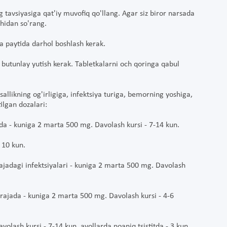
siyasiga qat'iy muvofiq qo'llang. Agar siz biror narsada
chidan so'rang.
ya paytida darhol boshlash kerak.
 butunlay yutish kerak. Tabletkalarni och qoringa qabul
likning og'irligiga, infektsiya turiga, bemorning yoshiga,
ilgan dozalari:
ajada - kuniga 2 marta 500 mg. Davolash kursi - 7-14 kun.
 10 kun.
ajadagi infektsiyalari - kuniga 2 marta 500 mg. Davolash
 darajada - kuniga 2 marta 500 mg. Davolash kursi - 4-6
avolash kursi - 7-14 kun, ayollarda noaniq tsistitda - 3 kun.