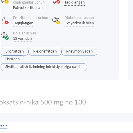
chalinganlar uchun
Taqiqlangan
Extiyotkorlik bilan
Emizikli onalar uchun
Diabetiklar uchun
Taqiqlangan
Extiyotkorlik bilan
Bolalar uchun
18 yoshdan
Bronxitdan
Pielonefritdan
Pnevmoniyadan
Sistitdan
Siydik ajratish tizimining infektsiyalariga qarshi
loksatsin-nika 500 mg no 100
xacin