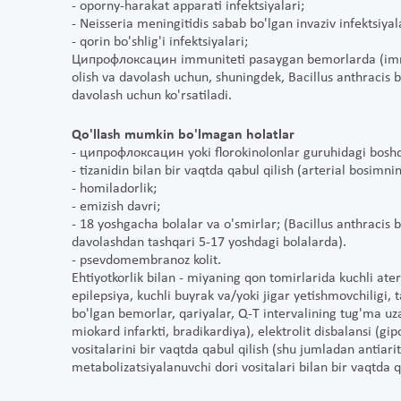
- oporny-harakat apparati infektsiyalari;
- Neisseria meningitidis sabab bo'lgan invaziv infektsiyala
- qorin bo'shlig'i infektsiyalari;
Ципрофлоксацин immuniteti pasaygan bemorlarda (immun
olish va davolash uchun, shuningdek, Bacillus anthracis bi
davolash uchun ko'rsatiladi.
Qo'llash mumkin bo'lmagan holatlar
- ципрофлоксацин yoki florokinolonlar guruhidagi boshqa
- tizanidin bilan bir vaqtda qabul qilish (arterial bosimni
- homiladorlik;
- emizish davri;
- 18 yoshgacha bolalar va o'smirlar; (Bacillus anthracis bi
davolashdan tashqari 5-17 yoshdagi bolalarda).
- psevdomembranoz kolit.
Ehtiyotkorlik bilan - miyaning qon tomirlarida kuchli atero
epilepsiya, kuchli buyrak va/yoki jigar yetishmovchiligi, t
bo'lgan bemorlar, qariyalar, Q-T intervalining tug'ma uza
miokard infarkti, bradikardiya), elektrolit disbalansi (gi
vositalarini bir vaqtda qabul qilish (shu jumladan antiarit
metabolizatsiyalanuvchi dori vositalari bilan bir vaqtda qo