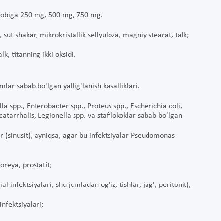
 hisobiga 250 mg, 500 mg, 750 mg.
sut shakar, mikrokristallik sellyuloza, magniy stearat, talk;
k, titanning ikki oksidi.
ar sabab bo'lgan yallig'lanish kasalliklari.
la spp., Enterobacter spp., Proteus spp., Escherichia coli,
arrhalis, Legionella spp. va stafilokoklar sabab bo'lgan
lar (sinusit), ayniqsa, agar bu infektsiyalar Pseudomonas
oreya, prostatit;
l infektsiyalari, shu jumladan og'iz, tishlar, jag', peritonit),
infektsiyalari;