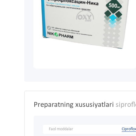
Preparatning xususiyatlari
siprof
Faol moddalar
Ciproflo