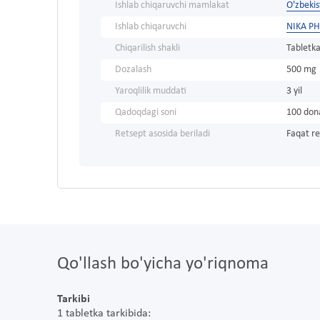
Ishlab chiqaruvchi mamlakat
O'zbeki
Ishlab chiqaruvchi
NIKA P
Chiqarilish shakli
Tabletka
Dozalash
500 mg
Yaroqlilik muddati
3 yil
Qadoqdagi soni
100 don
Retsept asosida beriladi
Faqat re
Qo'llash bo'yicha yo'riqnoma
Tarkibi
1 tabletka tarkibida: