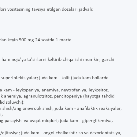
i vositasining tavsiya etilgan dozalari jadvali:
zdan keyin 500 mg 24 soatda 1 marta
am nojo'ya ta'sirlarni keltirib chiqarishi mumkin, garchi
 superinfektsiyalar; juda kam - kolit (juda kam hollarda
da kam - leykopeniya, anemiya, neytrofeniya, leykositoz,
k anemiya, agranulotsitoz, pancitopeniya (hayotga tahdid
did soluvchi);
 shish/angionevrotik shish; juda kam - anafilaktik reaksiyalar,
i;
 pasayishi va ovqat miqdori; juda kam - giperglikemiya,
/ajitasiya; juda kam - ongni chalkashtirish va dezorientatsiya,