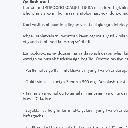
Qo'llash usuli
Har doim ЦИПРОФЛОКСАЦИН-НИКА ni shifokoringizning tav
ishonchingiz komil bo'lmasa, shifokoringiz yoki dorixona
Dori vositasini taxmin qilingan yoki tasdiqlangan infeksi
Ichga. Tabletkalarni ovqatdan keyin ozgina suyuqlik bilan
qilganda faol modda tezroq so'riladi.
Ципрофлоксацин dozasining va davolash davomiyligi kasal
vazniga va buyrak funksiyasiga bog'liq. Odatda tavsiya et
- Pastki nafas yo'llari infektsiyalari yengil va o'rta dar
- O'tkir sinusit - kuniga 2 marta 500 mg. Davolash kursi -
- Terining va yumshoq to'qimalarning yengil va o'rta dar
kursi - 7-14 kun.
- Suyaklar va bo'g'imlar infektsiyalari - yengil va o'rta
haftagacha.
- Siydik yo'llari infektsiyalari - kuniga 2 marta 500 mg. D