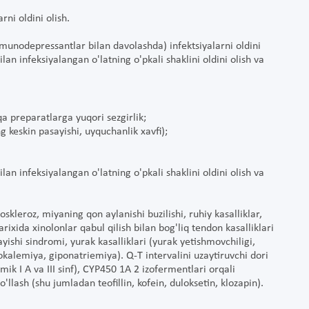
rni oldini olish.
odepressantlar bilan davolashda) infektsiyalarni oldini
lan infeksiyalangan o'latning o'pkali shaklini oldini olish va
 preparatlarga yuqori sezgirlik;
ng keskin pasayishi, uyquchanlik xavfi);
lan infeksiyalangan o'latning o'pkali shaklini oldini olish va
skleroz, miyaning qon aylanishi buzilishi, ruhiy kasalliklar,
arixida xinolonlar qabul qilish bilan bog'liq tendon kasalliklari
yishi sindromi, yurak kasalliklari (yurak yetishmovchiligi,
pokalemiya, giponatriemiya). Q-T intervalini uzaytiruvchi dori
mik I A va III sinf), CYP450 1A 2 izofermentlari orqali
'llash (shu jumladan teofillin, kofein, duloksetin, klozapin).