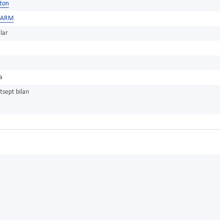
ston
HARM
lar
a
tsept bilan