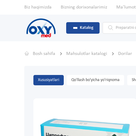
Biz haqimizda
Bizning dorixonalarimiz
Ma'lumot
Katalog
Bosh sahifa
Mahsulotlar katalogi
Dorilar
Xususiyatlari
Qo'llash bo'yicha yo'riqnoma
Sh