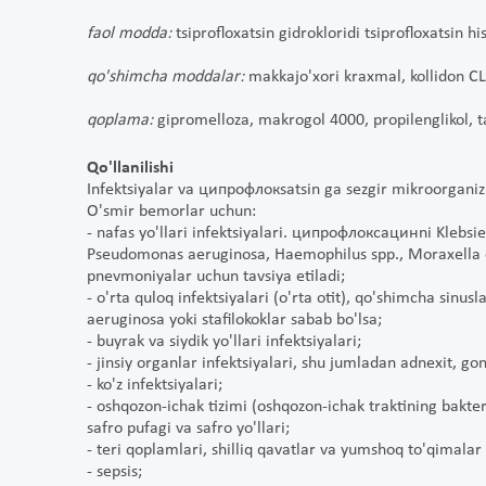
faol modda:
tsiprofloxatsin gidrokloridi tsiprofloxatsin
qo'shimcha moddalar:
makkajo'xori kraxmal, kollidon CL, 
qoplama:
gipromelloza, makrogol 4000, propilenglikol, tal
Qo'llanilishi
Infektsiyalar va ципрофлокsatsin ga sezgir mikroorganizml
O'smir bemorlar uchun:
- nafas yo'llari infektsiyalari. ципрофлоксацинni Klebsiel
Pseudomonas aeruginosa, Haemophilus spp., Moraxella cat
pnevmoniyalar uchun tavsiya etiladi;
- o'rta quloq infektsiyalari (o'rta otit), qo'shimcha sinus
aeruginosa yoki stafilokoklar sabab bo'lsa;
- buyrak va siydik yo'llari infektsiyalari;
- jinsiy organlar infektsiyalari, shu jumladan adnexit, gon
- ko'z infektsiyalari;
- oshqozon-ichak tizimi (oshqozon-ichak traktining bakteria
safro pufagi va safro yo'llari;
- teri qoplamlari, shilliq qavatlar va yumshoq to'qimalar 
- sepsis;