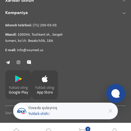
Xaridor uchun
Kompaniya
Ishonch telefoni:
(71) 200-03-03
Manzil:
100044, Toshkent sh., Sergeli
tumani, koʻch. Bezakchilik, 18A
E-mail:
info@oxymed.uz
Yuklab oling
Yuklab oling
Google Play
App Store
Ilovada qulayroq
Sayt yaratuvchi
pharmit.uz
Yuklab olish
0