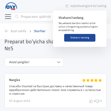
Joylashuvingizni ko'rsating
Shaharni tanlang
Tez yetkazib berishni tashkil qilish
uchun o'zingizning joylashuvingizni
aniqlashtiring
Bosh sahifa
Sharhlar
Shaharni tanlang
Preparat bo'yicha sharhlar Serebrolizin 20ml
№5
Avval yangilari
Nargiza
Спасибо Oxymed за быструю доставку и качественный товар.
Церебролизин действительно помог мне справиться с усталостью
и стрессом.
05 August 2024
0
0