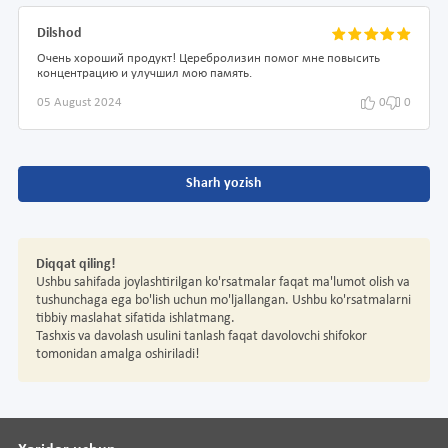
Dilshod
Очень хороший продукт! Церебролизин помог мне повысить
концентрацию и улучшил мою память.
05 August 2024
0
0
Sharh yozish
Diqqat qiling!
Ushbu sahifada joylashtirilgan ko'rsatmalar faqat ma'lumot olish va
tushunchaga ega bo'lish uchun mo'ljallangan. Ushbu ko'rsatmalarni
tibbiy maslahat sifatida ishlatmang.
Tashxis va davolash usulini tanlash faqat davolovchi shifokor
tomonidan amalga oshiriladi!